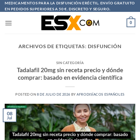
Saltar
MEDICAMENTOS PARA LA DISFUNCIÓN ERÉCTIL. ENVÍO GRATUITO
EN PEDIDOS SUPERIORES A 50 €. DISCRETO Y SEGURO.
al
contenido
0
ARCHIVOS DE ETIQUETAS:
DISFUNCIÓN
SIN CATEGORÍA
Tadalafil 20mg sin receta precio y dónde
comprar: basado en evidencia científica
POSTED ON
8 DE JULIO DE 2026
BY
AFRODISÍACOS ESPAÑOLES
08
Jul