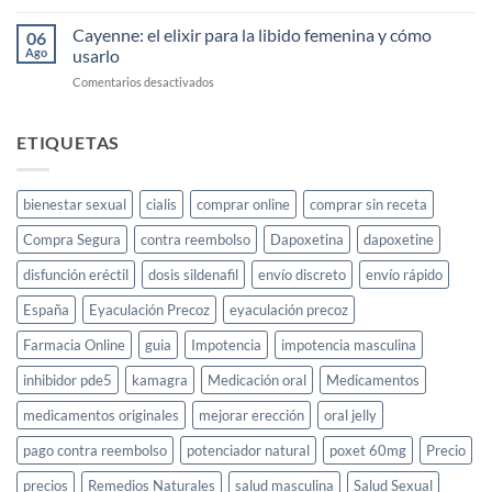
Comprar
Cayenne
Cayenne: el elixir para la libido femenina y cómo
06
Diesel
Ago
usarlo
Barato
en
Comentarios desactivados
Cayenne:
el
elixir
ETIQUETAS
para
la
libido
bienestar sexual
cialis
comprar online
comprar sin receta
femenina
y
Compra Segura
contra reembolso
Dapoxetina
dapoxetine
cómo
usarlo
disfunción eréctil
dosis sildenafil
envío discreto
envío rápido
España
Eyaculación Precoz
eyaculación precoz
Farmacia Online
guia
Impotencia
impotencia masculina
inhibidor pde5
kamagra
Medicación oral
Medicamentos
medicamentos originales
mejorar erección
oral jelly
pago contra reembolso
potenciador natural
poxet 60mg
Precio
precios
Remedios Naturales
salud masculina
Salud Sexual