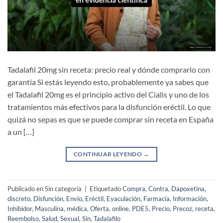
Tadalafil 20mg sin receta: precio real y dónde comprarlo con
garantía Si estás leyendo esto, probablemente ya sabes que
el Tadalafil 20mg es el principio activo del Cialis y uno de los
tratamientos más efectivos para la disfunción eréctil. Lo que
quizá no sepas es que se puede comprar sin receta en España
a un […]
CONTINUAR LEYENDO
→
Publicado en Sin categoría
|
Etiquetado
Compra
,
Contra
,
Dapoxetina
,
discreto
,
Disfunción
,
Envío
,
Eréctil
,
Eyaculación
,
Farmacia
,
Información
,
Inhibidor
,
Masculina
,
médica
,
Oferta
,
online
,
PDE5
,
Precio
,
Precoz
,
receta
,
Reembolso
,
Salud
,
Sexual
,
Sin
,
Tadalafilo