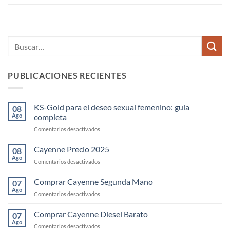
PUBLICACIONES RECIENTES
KS-Gold para el deseo sexual femenino: guía
08
Ago
completa
en
Comentarios desactivados
KS-
Gold
Cayenne Precio 2025
08
para
Ago
en
Comentarios desactivados
el
Cayenne
deseo
Precio
Comprar Cayenne Segunda Mano
sexual
07
2025
Ago
femenino:
en
Comentarios desactivados
guía
Comprar
completa
Cayenne
Comprar Cayenne Diesel Barato
07
Segunda
Ago
en
Comentarios desactivados
Mano