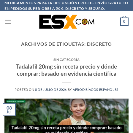
Saltar
MEDICAMENTOS PARA LA DISFUNCIÓN ERÉCTIL. ENVÍO GRATUITO
EN PEDIDOS SUPERIORES A 50 €. DISCRETO Y SEGURO.
al
contenido
0
ARCHIVOS DE ETIQUETAS:
DISCRETO
SIN CATEGORÍA
Tadalafil 20mg sin receta precio y dónde
comprar: basado en evidencia científica
POSTED ON
8 DE JULIO DE 2026
BY
AFRODISÍACOS ESPAÑOLES
08
Jul