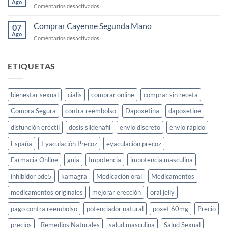
Ago
en
Comentarios desactivados
el
Cayenne
deseo
Precio
Comprar Cayenne Segunda Mano
sexual
07
2025
Ago
femenino:
en
Comentarios desactivados
guía
Comprar
completa
Cayenne
Segunda
ETIQUETAS
Mano
bienestar sexual
cialis
comprar online
comprar sin receta
Compra Segura
contra reembolso
Dapoxetina
dapoxetine
disfunción eréctil
dosis sildenafil
envío discreto
envío rápido
España
Eyaculación Precoz
eyaculación precoz
Farmacia Online
guia
Impotencia
impotencia masculina
inhibidor pde5
kamagra
Medicación oral
Medicamentos
medicamentos originales
mejorar erección
oral jelly
pago contra reembolso
potenciador natural
poxet 60mg
Precio
precios
Remedios Naturales
salud masculina
Salud Sexual