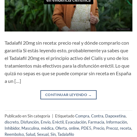
Tadalafil 20mg sin receta: precio real y dónde comprarlo con
garantía Si estás leyendo esto, probablemente ya sabes que
el Tadalafil 20mg es el principio activo del Cialis y uno de los
tratamientos más efectivos para la disfunción eréctil. Lo que
quizá no sepas es que se puede comprar sin receta en España
a un […]
CONTINUAR LEYENDO
→
Publicado en Sin categoría
|
Etiquetado
Compra
,
Contra
,
Dapoxetina
,
discreto
,
Disfunción
,
Envío
,
Eréctil
,
Eyaculación
,
Farmacia
,
Información
,
Inhibidor
,
Masculina
,
médica
,
Oferta
,
online
,
PDE5
,
Precio
,
Precoz
,
receta
,
Reembolso
,
Salud
,
Sexual
,
Sin
,
Tadalafilo