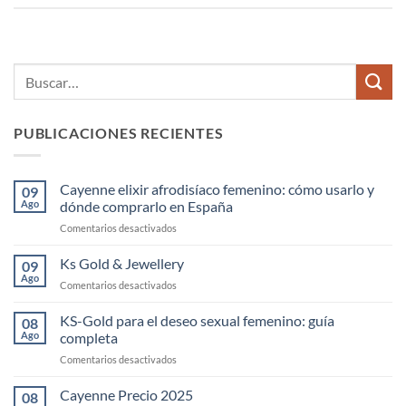
PUBLICACIONES RECIENTES
Cayenne elixir afrodisíaco femenino: cómo usarlo y
09
Ago
dónde comprarlo en España
en
Comentarios desactivados
Cayenne
elixir
Ks Gold & Jewellery
09
afrodisíaco
Ago
en
Comentarios desactivados
femenino:
Ks
cómo
Gold
KS-Gold para el deseo sexual femenino: guía
usarlo
08
&
Ago
completa
y
Jewellery
dónde
en
Comentarios desactivados
comprarlo
KS-
en
Gold
Cayenne Precio 2025
08
España
para