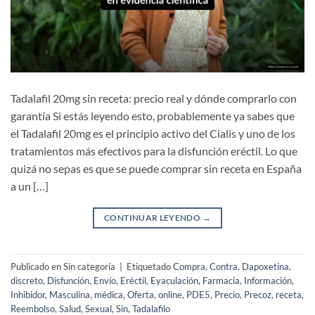
Tadalafil 20mg sin receta: precio real y dónde comprarlo con
garantía Si estás leyendo esto, probablemente ya sabes que
el Tadalafil 20mg es el principio activo del Cialis y uno de los
tratamientos más efectivos para la disfunción eréctil. Lo que
quizá no sepas es que se puede comprar sin receta en España
a un […]
CONTINUAR LEYENDO
→
Publicado en Sin categoría
|
Etiquetado
Compra
,
Contra
,
Dapoxetina
,
discreto
,
Disfunción
,
Envío
,
Eréctil
,
Eyaculación
,
Farmacia
,
Información
,
Inhibidor
,
Masculina
,
médica
,
Oferta
,
online
,
PDE5
,
Precio
,
Precoz
,
receta
,
Reembolso
,
Salud
,
Sexual
,
Sin
,
Tadalafilo