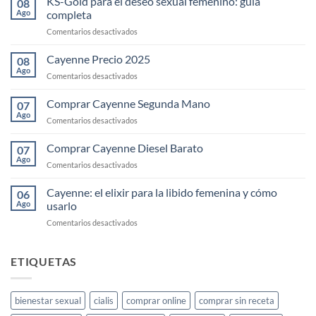
KS-Gold para el deseo sexual femenino: guía
08
Ago
completa
en
Comentarios desactivados
KS-
Gold
Cayenne Precio 2025
08
para
Ago
en
Comentarios desactivados
el
Cayenne
deseo
Precio
Comprar Cayenne Segunda Mano
sexual
07
2025
Ago
femenino:
en
Comentarios desactivados
guía
Comprar
completa
Cayenne
Comprar Cayenne Diesel Barato
07
Segunda
Ago
en
Comentarios desactivados
Mano
Comprar
Cayenne
Cayenne: el elixir para la libido femenina y cómo
06
Diesel
Ago
usarlo
Barato
en
Comentarios desactivados
Cayenne:
el
elixir
ETIQUETAS
para
la
libido
bienestar sexual
cialis
comprar online
comprar sin receta
femenina