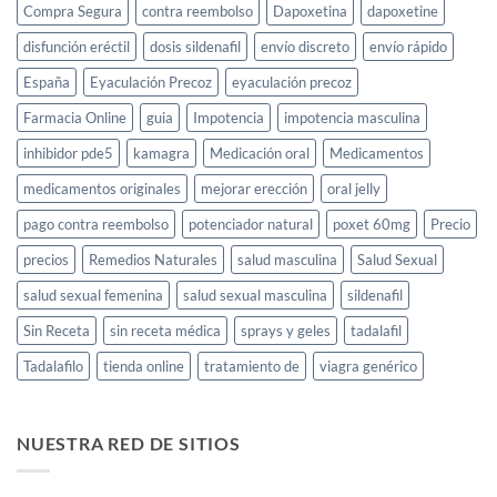
y
Compra Segura
contra reembolso
Dapoxetina
dapoxetine
cómo
usarlo
disfunción eréctil
dosis sildenafil
envío discreto
envío rápido
España
Eyaculación Precoz
eyaculación precoz
Farmacia Online
guia
Impotencia
impotencia masculina
inhibidor pde5
kamagra
Medicación oral
Medicamentos
medicamentos originales
mejorar erección
oral jelly
pago contra reembolso
potenciador natural
poxet 60mg
Precio
precios
Remedios Naturales
salud masculina
Salud Sexual
salud sexual femenina
salud sexual masculina
sildenafil
Sin Receta
sin receta médica
sprays y geles
tadalafil
Tadalafilo
tienda online
tratamiento de
viagra genérico
NUESTRA RED DE SITIOS