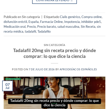
CONTINUAR LEYENDO
→
Publicado en Sin categoría
|
Etiquetado
Cialis genérico
,
Compra online
,
disfunción eréctil
,
España
,
Farmacia Online
,
Impotencia
,
inhibidor pde5
,
Medicación oral
,
Precio
,
Precio barato
,
salud masculina
,
Sin Receta
,
sin
receta médica
,
tadalafil
,
Tadalafilo
SIN CATEGORÍA
Tadalafil 20mg sin receta precio y dónde
comprar: lo que dice la ciencia
POSTED ON
7 DE JULIO DE 2026
BY
AFRODISÍACOS ESPAÑOLES
07
Jul