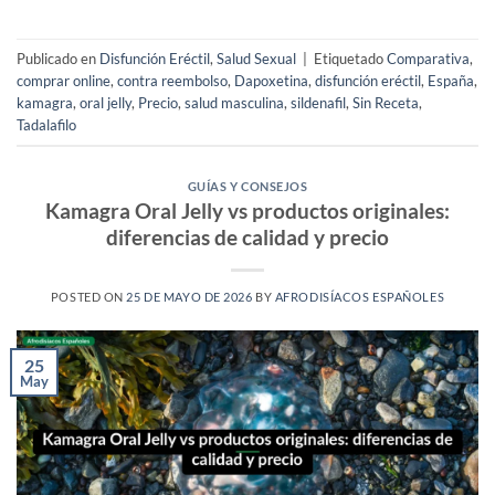
Publicado en
Disfunción Eréctil
,
Salud Sexual
|
Etiquetado
Comparativa
,
comprar online
,
contra reembolso
,
Dapoxetina
,
disfunción eréctil
,
España
,
kamagra
,
oral jelly
,
Precio
,
salud masculina
,
sildenafil
,
Sin Receta
,
Tadalafilo
GUÍAS Y CONSEJOS
Kamagra Oral Jelly vs productos originales:
diferencias de calidad y precio
POSTED ON
25 DE MAYO DE 2026
BY
AFRODISÍACOS ESPAÑOLES
25
May