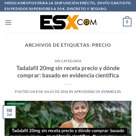
Saltar
MEDICAMENTOS PARA LA DISFUNCIÓN ERÉCTIL. ENVÍO GRATUITO
EN PEDIDOS SUPERIORES A 50 €. DISCRETO Y SEGURO.
al
contenido
0
ARCHIVOS DE ETIQUETAS:
PRECIO
SIN CATEGORÍA
Tadalafil 20mg sin receta precio y dónde
comprar: basado en evidencia científica
POSTED ON
8 DE JULIO DE 2026
BY
AFRODISÍACOS ESPAÑOLES
08
Jul