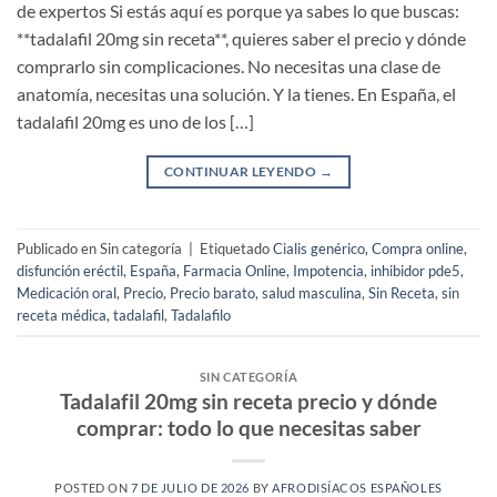
de expertos Si estás aquí es porque ya sabes lo que buscas:
**tadalafil 20mg sin receta**, quieres saber el precio y dónde
comprarlo sin complicaciones. No necesitas una clase de
anatomía, necesitas una solución. Y la tienes. En España, el
tadalafil 20mg es uno de los […]
CONTINUAR LEYENDO
→
Publicado en Sin categoría
|
Etiquetado
Cialis genérico
,
Compra online
,
disfunción eréctil
,
España
,
Farmacia Online
,
Impotencia
,
inhibidor pde5
,
Medicación oral
,
Precio
,
Precio barato
,
salud masculina
,
Sin Receta
,
sin
receta médica
,
tadalafil
,
Tadalafilo
SIN CATEGORÍA
Tadalafil 20mg sin receta precio y dónde
comprar: todo lo que necesitas saber
POSTED ON
7 DE JULIO DE 2026
BY
AFRODISÍACOS ESPAÑOLES