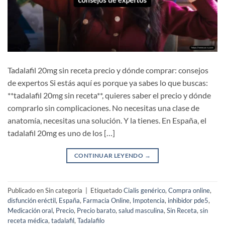
Tadalafil 20mg sin receta precio y dónde comprar: consejos
de expertos Si estás aquí es porque ya sabes lo que buscas:
**tadalafil 20mg sin receta**, quieres saber el precio y dónde
comprarlo sin complicaciones. No necesitas una clase de
anatomía, necesitas una solución. Y la tienes. En España, el
tadalafil 20mg es uno de los […]
CONTINUAR LEYENDO
→
Publicado en Sin categoría
|
Etiquetado
Cialis genérico
,
Compra online
,
disfunción eréctil
,
España
,
Farmacia Online
,
Impotencia
,
inhibidor pde5
,
Medicación oral
,
Precio
,
Precio barato
,
salud masculina
,
Sin Receta
,
sin
receta médica
,
tadalafil
,
Tadalafilo