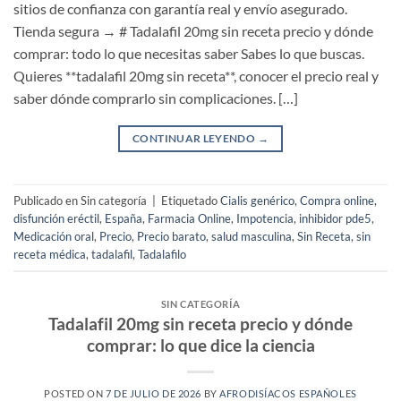
sitios de confianza con garantía real y envío asegurado.
Tienda segura → # Tadalafil 20mg sin receta precio y dónde
comprar: todo lo que necesitas saber Sabes lo que buscas.
Quieres **tadalafil 20mg sin receta**, conocer el precio real y
saber dónde comprarlo sin complicaciones. […]
CONTINUAR LEYENDO
→
Publicado en Sin categoría
|
Etiquetado
Cialis genérico
,
Compra online
,
disfunción eréctil
,
España
,
Farmacia Online
,
Impotencia
,
inhibidor pde5
,
Medicación oral
,
Precio
,
Precio barato
,
salud masculina
,
Sin Receta
,
sin
receta médica
,
tadalafil
,
Tadalafilo
SIN CATEGORÍA
Tadalafil 20mg sin receta precio y dónde
comprar: lo que dice la ciencia
POSTED ON
7 DE JULIO DE 2026
BY
AFRODISÍACOS ESPAÑOLES