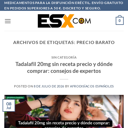
Saltar
MEDICAMENTOS PARA LA DISFUNCIÓN ERÉCTIL. ENVÍO GRATUITO
EN PEDIDOS SUPERIORES A 50 €. DISCRETO Y SEGURO.
al
contenido
0
ARCHIVOS DE ETIQUETAS:
PRECIO BARATO
SIN CATEGORÍA
Tadalafil 20mg sin receta precio y dónde
comprar: consejos de expertos
POSTED ON
8 DE JULIO DE 2026
BY
AFRODISÍACOS ESPAÑOLES
08
Jul