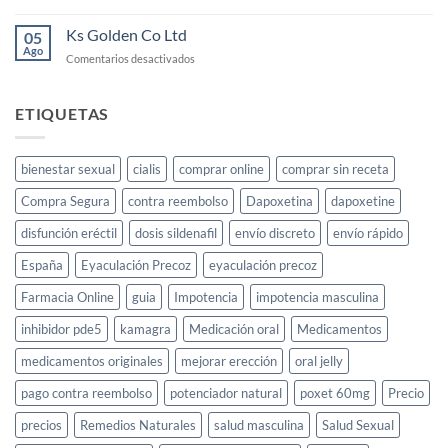
para
Ks
la
Gold
Ks Golden Co Ltd
05
libido
Jeera
Ago
femenina
en
Comentarios desactivados
Price
Ks
Golden
Co
ETIQUETAS
Ltd
bienestar sexual
cialis
comprar online
comprar sin receta
Compra Segura
contra reembolso
Dapoxetina
dapoxetine
disfunción eréctil
dosis sildenafil
envío discreto
envío rápido
España
Eyaculación Precoz
eyaculación precoz
Farmacia Online
guia
Impotencia
impotencia masculina
inhibidor pde5
kamagra
Medicación oral
Medicamentos
medicamentos originales
mejorar erección
oral jelly
pago contra reembolso
potenciador natural
poxet 60mg
Precio
precios
Remedios Naturales
salud masculina
Salud Sexual