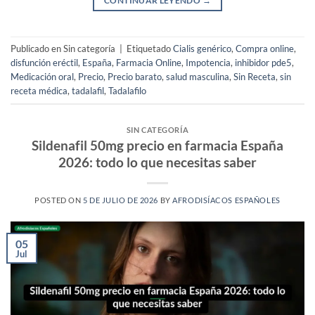
CONTINUAR LEYENDO
→
Publicado en Sin categoría
|
Etiquetado
Cialis genérico
,
Compra online
,
disfunción eréctil
,
España
,
Farmacia Online
,
Impotencia
,
inhibidor pde5
,
Medicación oral
,
Precio
,
Precio barato
,
salud masculina
,
Sin Receta
,
sin
receta médica
,
tadalafil
,
Tadalafilo
SIN CATEGORÍA
Sildenafil 50mg precio en farmacia España
2026: todo lo que necesitas saber
POSTED ON
5 DE JULIO DE 2026
BY
AFRODISÍACOS ESPAÑOLES
05
Jul