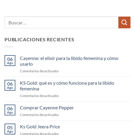
PUBLICACIONES RECIENTES
Cayenne: el elixir para la libido femenina y cómo
06
Ago
usarlo
en
Comentarios desactivados
Cayenne:
el
KS Gold: qué es y cómo funciona para la libido
06
elixir
Ago
femenina
para
en
Comentarios desactivados
la
KS
libido
Gold:
Comprar Cayenne Pepper
femenina
06
qué
y
Ago
en
Comentarios desactivados
es
cómo
Comprar
y
usarlo
Cayenne
Ks Gold Jeera Price
cómo
05
Pepper
Ago
funciona
en
Comentarios desactivados