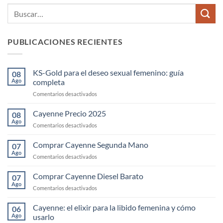
PUBLICACIONES RECIENTES
KS-Gold para el deseo sexual femenino: guía
08
Ago
completa
en
Comentarios desactivados
KS-
Gold
Cayenne Precio 2025
08
para
Ago
en
Comentarios desactivados
el
Cayenne
deseo
Precio
Comprar Cayenne Segunda Mano
sexual
07
2025
Ago
femenino:
en
Comentarios desactivados
guía
Comprar
completa
Cayenne
Comprar Cayenne Diesel Barato
07
Segunda
Ago
en
Comentarios desactivados
Mano
Comprar
Cayenne
Cayenne: el elixir para la libido femenina y cómo
06
Diesel
Ago
usarlo
Barato