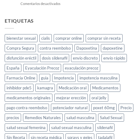
en
Comentarios desactivados
Cayenne:
el
elixir
ETIQUETAS
para
la
libido
bienestar sexual
cialis
comprar online
comprar sin receta
femenina
y
Compra Segura
contra reembolso
Dapoxetina
dapoxetine
cómo
usarlo
disfunción eréctil
dosis sildenafil
envío discreto
envío rápido
España
Eyaculación Precoz
eyaculación precoz
Farmacia Online
guia
Impotencia
impotencia masculina
inhibidor pde5
kamagra
Medicación oral
Medicamentos
medicamentos originales
mejorar erección
oral jelly
pago contra reembolso
potenciador natural
poxet 60mg
Precio
precios
Remedios Naturales
salud masculina
Salud Sexual
salud sexual femenina
salud sexual masculina
sildenafil
Sin Receta
sin receta médica
sprays y geles
tadalafil