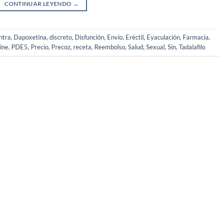
CONTINUAR LEYENDO
→
ntra
,
Dapoxetina
,
discreto
,
Disfunción
,
Envío
,
Eréctil
,
Eyaculación
,
Farmacia
,
ine
,
PDE5
,
Precio
,
Precoz
,
receta
,
Reembolso
,
Salud
,
Sexual
,
Sin
,
Tadalafilo