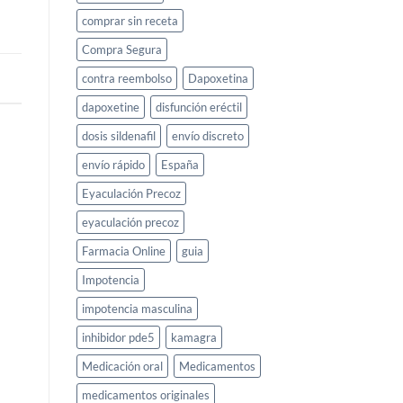
comprar sin receta
Compra Segura
contra reembolso
Dapoxetina
dapoxetine
disfunción eréctil
dosis sildenafil
envío discreto
envío rápido
España
Eyaculación Precoz
eyaculación precoz
Farmacia Online
guia
Impotencia
impotencia masculina
inhibidor pde5
kamagra
Medicación oral
Medicamentos
medicamentos originales