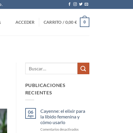
O.
0
ACCEDER
CARRITO /
0,00
€
S
PUBLICACIONES
RECIENTES
Cayenne: el elixir para
06
Ago
la libido femenina y
cómo usarlo
en
Comentarios desactivados