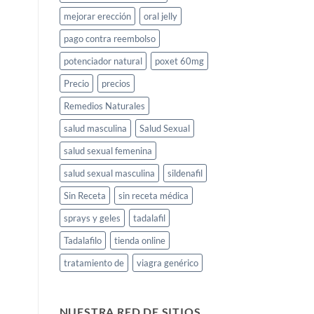
mejorar erección
oral jelly
pago contra reembolso
potenciador natural
poxet 60mg
Precio
precios
Remedios Naturales
salud masculina
Salud Sexual
salud sexual femenina
salud sexual masculina
sildenafil
Sin Receta
sin receta médica
sprays y geles
tadalafil
Tadalafilo
tienda online
tratamiento de
viagra genérico
NUESTRA RED DE SITIOS