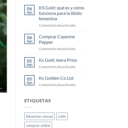
Cayenne:
el
KS Gold: qué es y cómo
06
elixir
Ago
funciona para la libido
para
femenina
la
en
Comentarios desactivados
libido
KS
femenina
Gold:
y
Comprar Cayenne
06
qué
cómo
Ago
Pepper
es
usarlo
en
Comentarios desactivados
y
Comprar
cómo
Cayenne
Ks Gold Jeera Price
funciona
05
Pepper
para
Ago
en
Comentarios desactivados
la
Ks
libido
Gold
Ks Golden Co Ltd
05
femenina
Jeera
Ago
en
Comentarios desactivados
Price
Ks
Golden
Co
ETIQUETAS
Ltd
bienestar sexual
cialis
comprar online