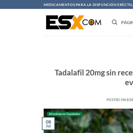
Saltar
MEDICAMENTOS PARA LA DISFUNCIÓN ERÉCTIL. 
al
contenido
PÁGI
Tadalafil 20mg sin rec
ev
POSTED ON
8 D
08
Jul