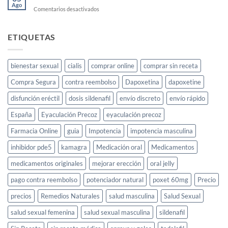
Jeera
Ago
femenina
en
Comentarios desactivados
Price
Ks
Golden
Co
ETIQUETAS
Ltd
bienestar sexual
cialis
comprar online
comprar sin receta
Compra Segura
contra reembolso
Dapoxetina
dapoxetine
disfunción eréctil
dosis sildenafil
envío discreto
envío rápido
España
Eyaculación Precoz
eyaculación precoz
Farmacia Online
guia
Impotencia
impotencia masculina
inhibidor pde5
kamagra
Medicación oral
Medicamentos
medicamentos originales
mejorar erección
oral jelly
pago contra reembolso
potenciador natural
poxet 60mg
Precio
precios
Remedios Naturales
salud masculina
Salud Sexual
salud sexual femenina
salud sexual masculina
sildenafil