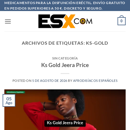
Saltar
MEDICAMENTOS PARA LA DISFUNCIÓN ERÉCTIL. ENVÍO GRATUITO
EN PEDIDOS SUPERIORES A 50 €. DISCRETO Y SEGURO.
al
contenido
0
ARCHIVOS DE ETIQUETAS:
KS-GOLD
SIN CATEGORÍA
Ks Gold Jeera Price
POSTED ON
5 DE AGOSTO DE 2026
BY
AFRODISÍACOS ESPAÑOLES
05
Ago