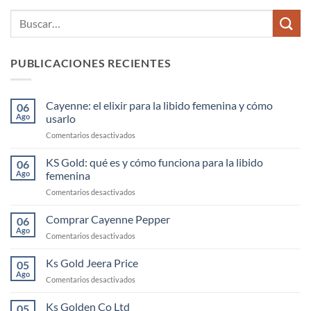
PUBLICACIONES RECIENTES
Cayenne: el elixir para la libido femenina y cómo
06
Ago
usarlo
en
Comentarios desactivados
Cayenne:
el
KS Gold: qué es y cómo funciona para la libido
06
elixir
Ago
femenina
para
en
Comentarios desactivados
la
KS
libido
Gold:
Comprar Cayenne Pepper
femenina
06
qué
y
Ago
en
Comentarios desactivados
es
cómo
Comprar
y
usarlo
Cayenne
Ks Gold Jeera Price
cómo
05
Pepper
Ago
funciona
en
Comentarios desactivados
para
Ks
la
Gold
Ks Golden Co Ltd
05
libido