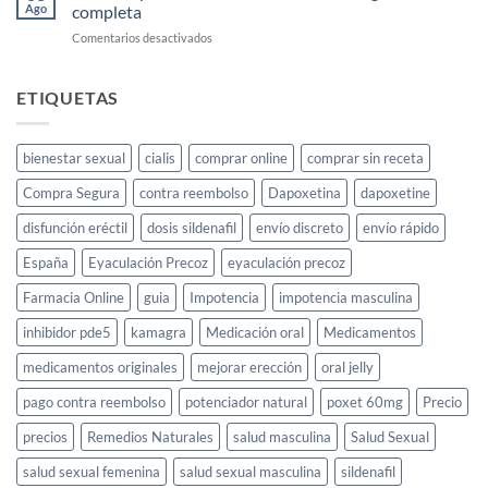
&
Ago
completa
y
Jewellery
dónde
en
Comentarios desactivados
comprarlo
KS-
en
Gold
España
para
ETIQUETAS
el
deseo
sexual
bienestar sexual
cialis
comprar online
comprar sin receta
femenino:
guía
Compra Segura
contra reembolso
Dapoxetina
dapoxetine
completa
disfunción eréctil
dosis sildenafil
envío discreto
envío rápido
España
Eyaculación Precoz
eyaculación precoz
Farmacia Online
guia
Impotencia
impotencia masculina
inhibidor pde5
kamagra
Medicación oral
Medicamentos
medicamentos originales
mejorar erección
oral jelly
pago contra reembolso
potenciador natural
poxet 60mg
Precio
precios
Remedios Naturales
salud masculina
Salud Sexual
salud sexual femenina
salud sexual masculina
sildenafil