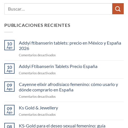
PUBLICACIONES RECIENTES
Addyi ftibanserin tablets: precio en México y España
10
Ago
2026
en
Comentarios desactivados
Addyi
ftibanserin
Addyi Ftibanserin Tablets Precio España
10
tablets:
Ago
en
Comentarios desactivados
precio
Addyi
en
Ftibanserin
Cayenne elixir afrodisíaco femenino: cómo usarlo y
México
09
Tablets
Ago
dónde comprarlo en España
y
Precio
España
en
Comentarios desactivados
España
2026
Cayenne
elixir
Ks Gold & Jewellery
09
afrodisíaco
Ago
en
Comentarios desactivados
femenino:
Ks
cómo
Gold
KS-Gold para el deseo sexual femenino: guía
usarlo
08