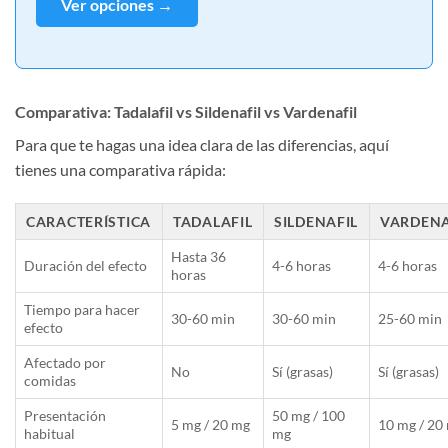
Ver opciones →
Comparativa: Tadalafil vs Sildenafil vs Vardenafil
Para que te hagas una idea clara de las diferencias, aquí
tienes una comparativa rápida:
CARACTERÍSTICA
TADALAFIL
SILDENAFIL
VARDENA
Hasta 36
Duración del efecto
4-6 horas
4-6 horas
horas
Tiempo para hacer
30-60 min
30-60 min
25-60 min
efecto
Afectado por
No
Sí (grasas)
Sí (grasas)
comidas
Presentación
50 mg / 100
5 mg / 20 mg
10 mg / 20
habitual
mg