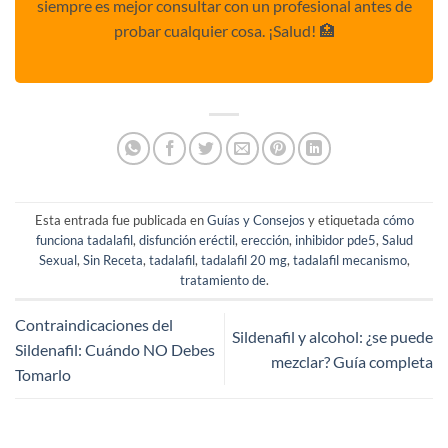
siempre es mejor consultar con un profesional antes de
probar cualquier cosa. ¡Salud! 🏥
Esta entrada fue publicada en
Guías y Consejos
y etiquetada
cómo
funciona tadalafil
,
disfunción eréctil
,
erección
,
inhibidor pde5
,
Salud
Sexual
,
Sin Receta
,
tadalafil
,
tadalafil 20 mg
,
tadalafil mecanismo
,
tratamiento de
.
Contraindicaciones del
Sildenafil y alcohol: ¿se puede
Sildenafil: Cuándo NO Debes
mezclar? Guía completa
Tomarlo