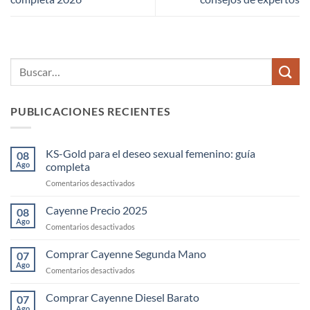
PUBLICACIONES RECIENTES
KS-Gold para el deseo sexual femenino: guía
08
Ago
completa
en
Comentarios desactivados
KS-
Gold
Cayenne Precio 2025
08
para
Ago
en
Comentarios desactivados
el
Cayenne
deseo
Precio
Comprar Cayenne Segunda Mano
sexual
07
2025
Ago
femenino:
en
Comentarios desactivados
guía
Comprar
completa
Cayenne
Comprar Cayenne Diesel Barato
07
Segunda
Ago