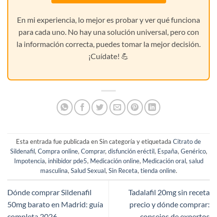
En mi experiencia, lo mejor es probar y ver qué funciona
para cada uno. No hay una solución universal, pero con
la información correcta, puedes tomar la mejor decisión.
¡Cuídate! 💪
Esta entrada fue publicada en Sin categoría y etiquetada
Citrato de
Sildenafil
,
Compra online
,
Comprar
,
disfunción eréctil
,
España
,
Genérico
,
Impotencia
,
inhibidor pde5
,
Medicación online
,
Medicación oral
,
salud
masculina
,
Salud Sexual
,
Sin Receta
,
tienda online
.
Dónde comprar Sildenafil
Tadalafil 20mg sin receta
50mg barato en Madrid: guía
precio y dónde comprar:
completa 2026
consejos de expertos