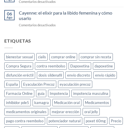
en
Comentarios desactivados
Mano
Comprar
Cayenne
Cayenne: el elixir para la libido femenina y cómo
06
Diesel
Ago
usarlo
Barato
en
Comentarios desactivados
Cayenne:
el
elixir
ETIQUETAS
para
la
libido
bienestar sexual
cialis
comprar online
comprar sin receta
femenina
y
Compra Segura
contra reembolso
Dapoxetina
dapoxetine
cómo
usarlo
disfunción eréctil
dosis sildenafil
envío discreto
envío rápido
España
Eyaculación Precoz
eyaculación precoz
Farmacia Online
guia
Impotencia
impotencia masculina
inhibidor pde5
kamagra
Medicación oral
Medicamentos
medicamentos originales
mejorar erección
oral jelly
pago contra reembolso
potenciador natural
poxet 60mg
Precio