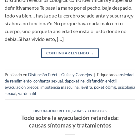
definitivamente Te pasa la mano por el pecho, baja despacio,
todo va bien… hasta que tu cerebro se adelanta y susurra «¿y
si ahora no funciona?». No porque haya nada malo en tu
cuerpo, sino porque la ansiedad se instaló justo donde no
debía. Si has vivido esto, […]
CONTINUAR LEYENDO
→
Publicado en
Disfunción Eréctil
,
Guías y Consejos
|
Etiquetado
ansiedad
de rendimiento
,
confianza sexual
,
dapoxetine
,
disfunción eréctil
,
eyaculación precoz
,
impotencia masculina
,
levitra
,
poxet 60mg
,
psicologia
sexual
,
vardenafil
DISFUNCIÓN ERÉCTIL
,
GUÍAS Y CONSEJOS
Todo sobre la eyaculación retardada:
causas síntomas y tratamientos