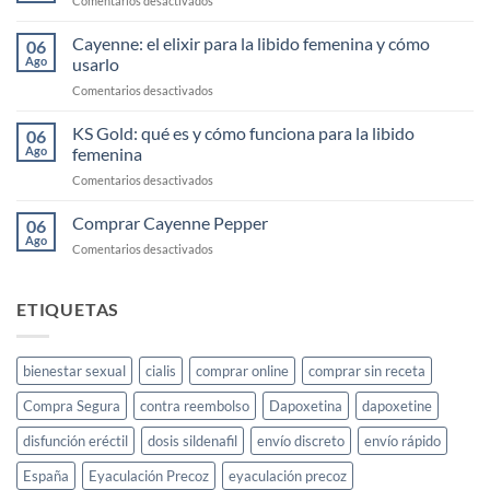
Comentarios desactivados
Mano
Comprar
Cayenne
Cayenne: el elixir para la libido femenina y cómo
06
Diesel
Ago
usarlo
Barato
en
Comentarios desactivados
Cayenne:
el
KS Gold: qué es y cómo funciona para la libido
06
elixir
Ago
femenina
para
en
Comentarios desactivados
la
KS
libido
Gold:
Comprar Cayenne Pepper
femenina
06
qué
y
Ago
en
Comentarios desactivados
es
cómo
Comprar
y
usarlo
Cayenne
cómo
Pepper
ETIQUETAS
funciona
para
la
libido
bienestar sexual
cialis
comprar online
comprar sin receta
femenina
Compra Segura
contra reembolso
Dapoxetina
dapoxetine
disfunción eréctil
dosis sildenafil
envío discreto
envío rápido
España
Eyaculación Precoz
eyaculación precoz