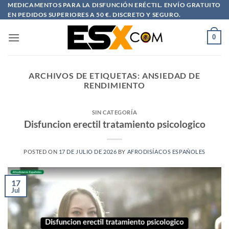
Saltar
MEDICAMENTOS PARA LA DISFUNCIÓN ERÉCTIL. ENVÍO GRATUITO
EN PEDIDOS SUPERIORES A 50 €. DISCRETO Y SEGURO.
al
contenido
0
ARCHIVOS DE ETIQUETAS:
ANSIEDAD DE
RENDIMIENTO
SIN CATEGORÍA
Disfuncion erectil tratamiento psicologico
POSTED ON
17 DE JULIO DE 2026
BY
AFRODISÍACOS ESPAÑOLES
17
Jul