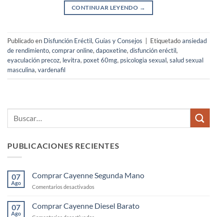
CONTINUAR LEYENDO
→
Publicado en
Disfunción Eréctil
,
Guías y Consejos
|
Etiquetado
ansiedad
de rendimiento
,
comprar online
,
dapoxetine
,
disfunción eréctil
,
eyaculación precoz
,
levitra
,
poxet 60mg
,
psicologia sexual
,
salud sexual
masculina
,
vardenafil
PUBLICACIONES RECIENTES
Comprar Cayenne Segunda Mano
07
Ago
en
Comentarios desactivados
Comprar
Cayenne
Comprar Cayenne Diesel Barato
07
Segunda
Ago
en