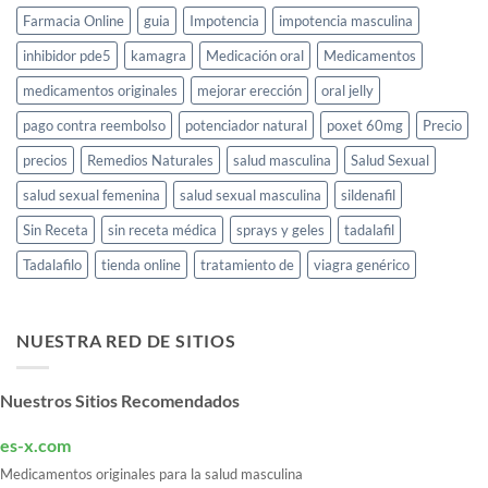
Farmacia Online
guia
Impotencia
impotencia masculina
inhibidor pde5
kamagra
Medicación oral
Medicamentos
medicamentos originales
mejorar erección
oral jelly
pago contra reembolso
potenciador natural
poxet 60mg
Precio
precios
Remedios Naturales
salud masculina
Salud Sexual
salud sexual femenina
salud sexual masculina
sildenafil
Sin Receta
sin receta médica
sprays y geles
tadalafil
Tadalafilo
tienda online
tratamiento de
viagra genérico
NUESTRA RED DE SITIOS
Nuestros Sitios Recomendados
es-x.com
Medicamentos originales para la salud masculina