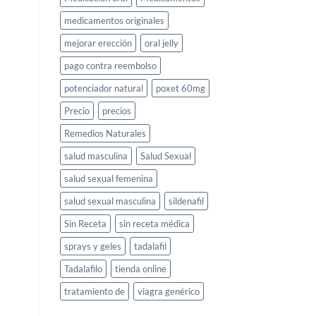
medicamentos originales
mejorar erección
oral jelly
pago contra reembolso
potenciador natural
poxet 60mg
Precio
precios
Remedios Naturales
salud masculina
Salud Sexual
salud sexual femenina
salud sexual masculina
sildenafil
Sin Receta
sin receta médica
sprays y geles
tadalafil
Tadalafilo
tienda online
tratamiento de
viagra genérico