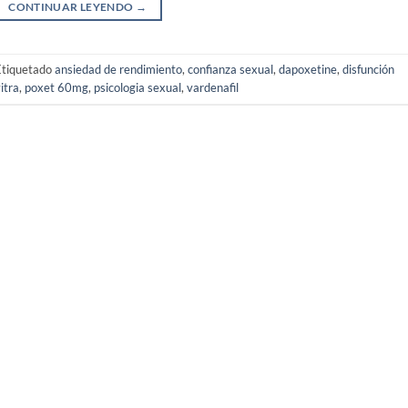
CONTINUAR LEYENDO
→
Etiquetado
ansiedad de rendimiento
,
confianza sexual
,
dapoxetine
,
disfunción
itra
,
poxet 60mg
,
psicologia sexual
,
vardenafil