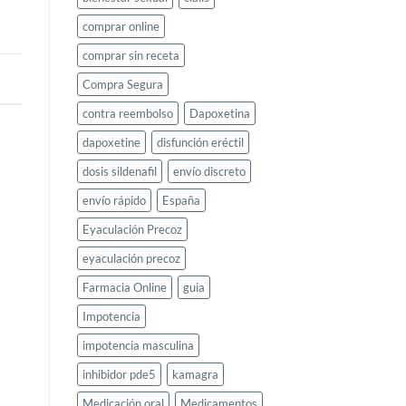
comprar online
comprar sin receta
Compra Segura
contra reembolso
Dapoxetina
dapoxetine
disfunción eréctil
dosis sildenafil
envío discreto
envío rápido
España
Eyaculación Precoz
eyaculación precoz
Farmacia Online
guia
Impotencia
impotencia masculina
inhibidor pde5
kamagra
Medicación oral
Medicamentos