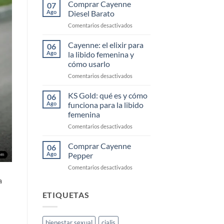
Cayenne
Comprar Cayenne
07
Segunda
Ago
Diesel Barato
Mano
en
Comentarios desactivados
Comprar
Cayenne
Cayenne: el elixir para
06
Diesel
Ago
la libido femenina y
Barato
cómo usarlo
en
Comentarios desactivados
Cayenne:
el
KS Gold: qué es y cómo
06
elixir
Ago
funciona para la libido
para
femenina
la
en
Comentarios desactivados
libido
KS
femenina
Gold:
y
Comprar Cayenne
06
qué
cómo
Ago
Pepper
es
usarlo
en
Comentarios desactivados
y
Comprar
cómo
a
Cayenne
funciona
Pepper
ETIQUETAS
para
la
libido
femenina
bienestar sexual
cialis