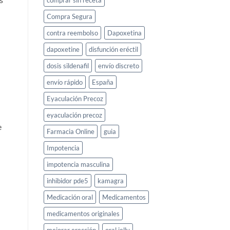
comprar sin receta
Compra Segura
contra reembolso
Dapoxetina
dapoxetine
disfunción eréctil
dosis sildenafil
envío discreto
envío rápido
España
Eyaculación Precoz
eyaculación precoz
e
Farmacia Online
guia
Impotencia
impotencia masculina
inhibidor pde5
kamagra
Medicación oral
Medicamentos
medicamentos originales