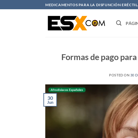
Saltar
MEDICAMENTOS PARA LA DISFUNCIÓN ERÉCTIL. 
al
contenido
PÁGI
Formas de pago para 
POSTED ON
30 D
30
Jun