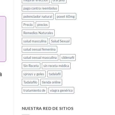
mejorar erección
oral jelly
pago contra reembolso
potenciador natural
poxet 60mg
Precio
precios
Remedios Naturales
salud masculina
Salud Sexual
salud sexual femenina
salud sexual masculina
sildenafil
Sin Receta
sin receta médica
a
sprays y geles
tadalafil
Tadalafilo
tienda online
tratamiento de
viagra genérico
NUESTRA RED DE SITIOS