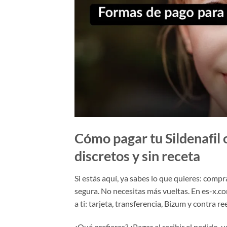
Cómo pagar tu Sildenafil 
discretos y sin receta
Si estás aquí, ya sabes lo que quieres: comp
segura. No necesitas más vueltas. En es-x.c
a ti: tarjeta, transferencia, Bizum y contra r
¿Qué prefieres? ¿Pagar al recibir el pedido, 