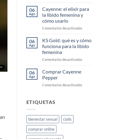
Comprar
Cayenne
Cayenne: el elixir para
06
Diesel
Ago
la libido femenina y
Barato
cómo usarlo
en
Comentarios desactivados
Cayenne:
el
KS Gold: qué es y cómo
06
elixir
Ago
funciona para la libido
para
femenina
la
en
Comentarios desactivados
libido
KS
femenina
Gold:
y
Comprar Cayenne
06
qué
cómo
Ago
Pepper
es
usarlo
en
Comentarios desactivados
y
Comprar
cómo
Cayenne
funciona
Pepper
ETIQUETAS
para
la
libido
tan
femenina
bienestar sexual
cialis
comprar online
s