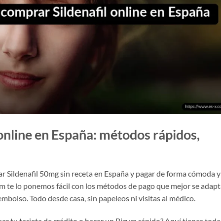
online en España: métodos rápidos,
rar Sildenafil 50mg sin receta en España y pagar de forma cómoda y
om te lo ponemos fácil con los métodos de pago que mejor se adap
eembolso. Todo desde casa, sin papeleos ni visitas al médico.
usar tu tarjeta de crédito o hacer un Bizum rápido? Aquí tienes toda