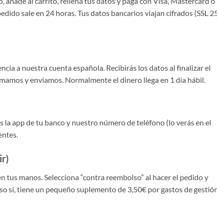
, añade al carrito, rellena tus datos y paga con Visa, Mastercard o
pedido sale en 24 horas. Tus datos bancarios viajan cifrados (SSL 2
encia a nuestra cuenta española. Recibirás los datos al finalizar el
rmamos y enviamos. Normalmente el dinero llega en 1 día hábil.
 la app de tu banco y nuestro número de teléfono (lo verás en el
entes.
ir)
n tus manos. Selecciona “contra reembolso” al hacer el pedido y
 Eso sí, tiene un pequeño suplemento de 3,50€ por gastos de gestión