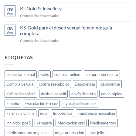
Cayenne
elixir
Ks Gold & Jewellery
09
afrodisíaco
Ago
en
Comentarios desactivados
femenino:
Ks
cómo
Gold
KS-Gold para el deseo sexual femenino: guía
usarlo
08
&
Ago
completa
y
Jewellery
dónde
en
Comentarios desactivados
comprarlo
KS-
en
Gold
España
para
ETIQUETAS
el
deseo
sexual
bienestar sexual
cialis
comprar online
comprar sin receta
femenino:
guía
Compra Segura
contra reembolso
Dapoxetina
dapoxetine
completa
disfunción eréctil
dosis sildenafil
envío discreto
envío rápido
España
Eyaculación Precoz
eyaculación precoz
Farmacia Online
guia
Impotencia
impotencia masculina
inhibidor pde5
kamagra
Medicación oral
Medicamentos
medicamentos originales
mejorar erección
oral jelly