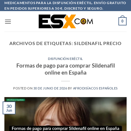
Saltar
MEDICAMENTOS PARA LA DISFUNCIÓN ERÉCTIL. ENVÍO GRATUITO
EN PEDIDOS SUPERIORES A 50 €. DISCRETO Y SEGURO.
al
contenido
0
ARCHIVOS DE ETIQUETAS:
SILDENAFIL PRECIO
DISFUNCIÓN ERÉCTIL
Formas de pago para comprar Sildenafil
online en España
POSTED ON
30 DE JUNIO DE 2026
BY
AFRODISÍACOS ESPAÑOLES
30
Jun