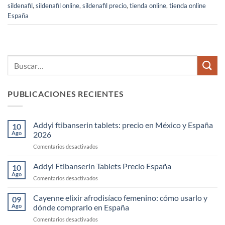
sildenafil
,
sildenafil online
,
sildenafil precio
,
tienda online
,
tienda online
España
PUBLICACIONES RECIENTES
Addyi ftibanserin tablets: precio en México y España
10
Ago
2026
en
Comentarios desactivados
Addyi
ftibanserin
Addyi Ftibanserin Tablets Precio España
10
tablets:
Ago
en
Comentarios desactivados
precio
Addyi
en
Ftibanserin
Cayenne elixir afrodisíaco femenino: cómo usarlo y
México
09
Tablets
Ago
dónde comprarlo en España
y
Precio
España
en
Comentarios desactivados
España
2026