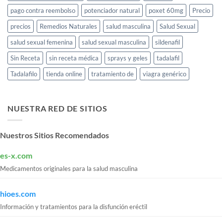
pago contra reembolso
potenciador natural
poxet 60mg
Precio
precios
Remedios Naturales
salud masculina
Salud Sexual
salud sexual femenina
salud sexual masculina
sildenafil
Sin Receta
sin receta médica
sprays y geles
tadalafil
Tadalafilo
tienda online
tratamiento de
viagra genérico
NUESTRA RED DE SITIOS
Nuestros Sitios Recomendados
es-x.com
Medicamentos originales para la salud masculina
hioes.com
Información y tratamientos para la disfunción eréctil