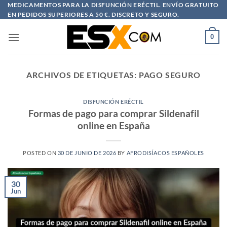
Saltar
MEDICAMENTOS PARA LA DISFUNCIÓN ERÉCTIL. ENVÍO GRATUITO
EN PEDIDOS SUPERIORES A 50 €. DISCRETO Y SEGURO.
al
contenido
0
ARCHIVOS DE ETIQUETAS:
PAGO SEGURO
DISFUNCIÓN ERÉCTIL
Formas de pago para comprar Sildenafil
online en España
POSTED ON
30 DE JUNIO DE 2026
BY
AFRODISÍACOS ESPAÑOLES
30
Jun