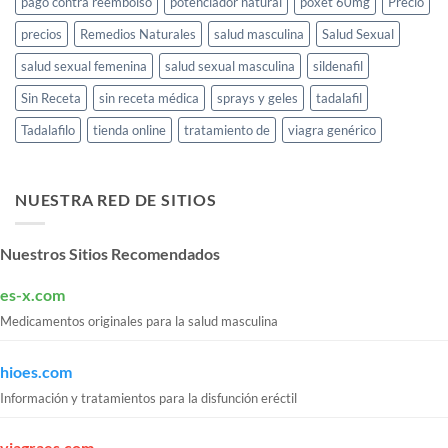
pago contra reembolso
potenciador natural
poxet 60mg
Precio
precios
Remedios Naturales
salud masculina
Salud Sexual
salud sexual femenina
salud sexual masculina
sildenafil
Sin Receta
sin receta médica
sprays y geles
tadalafil
Tadalafilo
tienda online
tratamiento de
viagra genérico
NUESTRA RED DE SITIOS
Nuestros Sitios Recomendados
es-x.com
Medicamentos originales para la salud masculina
hioes.com
Información y tratamientos para la disfunción eréctil
viagraes.com