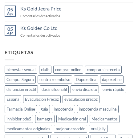
Comprar
y
usarlo
Cayenne
Ks Gold Jeera Price
cómo
05
Pepper
Ago
funciona
en
Comentarios desactivados
para
Ks
la
Gold
Ks Golden Co Ltd
05
libido
Jeera
Ago
femenina
en
Comentarios desactivados
Price
Ks
Golden
Co
ETIQUETAS
Ltd
bienestar sexual
cialis
comprar online
comprar sin receta
Compra Segura
contra reembolso
Dapoxetina
dapoxetine
disfunción eréctil
dosis sildenafil
envío discreto
envío rápido
España
Eyaculación Precoz
eyaculación precoz
Farmacia Online
guia
Impotencia
impotencia masculina
inhibidor pde5
kamagra
Medicación oral
Medicamentos
medicamentos originales
mejorar erección
oral jelly