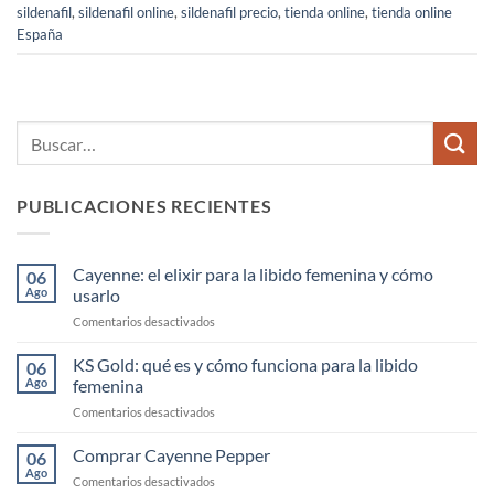
sildenafil
,
sildenafil online
,
sildenafil precio
,
tienda online
,
tienda online
España
PUBLICACIONES RECIENTES
Cayenne: el elixir para la libido femenina y cómo
06
Ago
usarlo
en
Comentarios desactivados
Cayenne:
el
KS Gold: qué es y cómo funciona para la libido
06
elixir
Ago
femenina
para
en
Comentarios desactivados
la
KS
libido
Gold:
Comprar Cayenne Pepper
femenina
06
qué
y
Ago
en
Comentarios desactivados
es
cómo