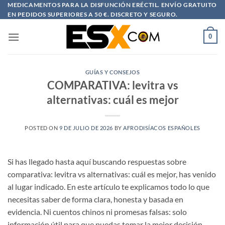
Saltar
MEDICAMENTOS PARA LA DISFUNCIÓN ERÉCTIL. ENVÍO GRATUITO
EN PEDIDOS SUPERIORES A 50 €. DISCRETO Y SEGURO.
al
contenido
0
GUÍAS Y CONSEJOS
COMPARATIVA: levitra vs
alternativas: cuál es mejor
POSTED ON
9 DE JULIO DE 2026
BY
AFRODISÍACOS ESPAÑOLES
Si has llegado hasta aquí buscando respuestas sobre
comparativa: levitra vs alternativas: cuál es mejor, has venido
al lugar indicado. En este artículo te explicamos todo lo que
necesitas saber de forma clara, honesta y basada en
evidencia. Ni cuentos chinos ni promesas falsas: solo
información útil para que puedas tomar la mejor decisión