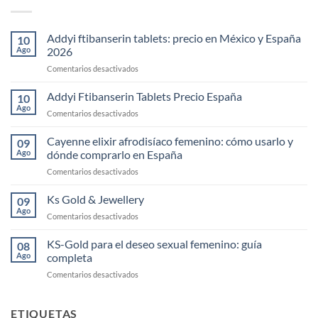
Addyi ftibanserin tablets: precio en México y España
10
Ago
2026
en
Comentarios desactivados
Addyi
ftibanserin
Addyi Ftibanserin Tablets Precio España
10
tablets:
Ago
en
Comentarios desactivados
precio
Addyi
en
Ftibanserin
Cayenne elixir afrodisíaco femenino: cómo usarlo y
México
09
Tablets
Ago
dónde comprarlo en España
y
Precio
España
en
Comentarios desactivados
España
2026
Cayenne
elixir
Ks Gold & Jewellery
09
afrodisíaco
Ago
en
Comentarios desactivados
femenino:
Ks
cómo
Gold
KS-Gold para el deseo sexual femenino: guía
usarlo
08
&
Ago
completa
y
Jewellery
dónde
en
Comentarios desactivados
comprarlo
KS-
en
Gold
España
para
ETIQUETAS