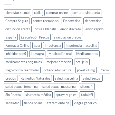
el
deseo
sexual
bienestar sexual
cialis
comprar online
comprar sin receta
femenino:
guía
Compra Segura
contra reembolso
Dapoxetina
dapoxetine
completa
disfunción eréctil
dosis sildenafil
envío discreto
envío rápido
España
Eyaculación Precoz
eyaculación precoz
Farmacia Online
guia
Impotencia
impotencia masculina
inhibidor pde5
kamagra
Medicación oral
Medicamentos
medicamentos originales
mejorar erección
oral jelly
pago contra reembolso
potenciador natural
poxet 60mg
Precio
precios
Remedios Naturales
salud masculina
Salud Sexual
salud sexual femenina
salud sexual masculina
sildenafil
Sin Receta
sin receta médica
sprays y geles
tadalafil
Tadalafilo
tienda online
tratamiento de
viagra genérico