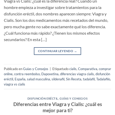
Viagra vs Cialis: ¿cuál es la diferencia real? Cuando un
hombre empieza a investigar sobre tratamientos para la
disfunción eréctil, dos nombres aparecen siempre: Viagra y
Cialis. Son los dos medicamentos más recetados del mundo,
pero mucha gente no sabe exactamente qué los diferencia.
¿Cuál funciona más rápido? ¿Tienen los mismos efectos
secundarios? En esta […]
CONTINUAR LEYENDO
→
Publicado en
Guías y Consejos
|
Etiquetado
cialis
,
Comparativa
,
comprar
online
,
contra reembolso
,
Dapoxetina
,
diferencias viagra cialis
,
disfunción
eréctil
,
España
,
salud masculina
,
sildenafil
,
Sin Receta
,
tadalafil
,
Tadalafilo
,
viagra vs cialis
DISFUNCIÓN ERÉCTIL
,
GUÍAS Y CONSEJOS
Diferencias entre Viagra y Cialis: ¿cuál es
mejor para ti?