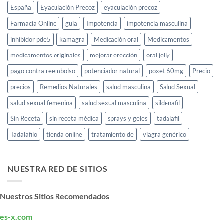
España
Eyaculación Precoz
eyaculación precoz
Farmacia Online
guia
Impotencia
impotencia masculina
inhibidor pde5
kamagra
Medicación oral
Medicamentos
medicamentos originales
mejorar erección
oral jelly
pago contra reembolso
potenciador natural
poxet 60mg
Precio
precios
Remedios Naturales
salud masculina
Salud Sexual
salud sexual femenina
salud sexual masculina
sildenafil
Sin Receta
sin receta médica
sprays y geles
tadalafil
Tadalafilo
tienda online
tratamiento de
viagra genérico
NUESTRA RED DE SITIOS
Nuestros Sitios Recomendados
es-x.com