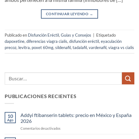
CONTINUAR LEYENDO
→
Publicado en
Disfunción Eréctil
,
Guías y Consejos
|
Etiquetado
dapoxetine
,
diferencias viagra cialis
,
disfunción eréctil
,
eyaculación
precoz
,
levitra
,
poxet 60mg
,
sildenafil
,
tadalafil
,
vardenafil
,
viagra vs cialis
PUBLICACIONES RECIENTES
Addyi ftibanserin tablets: precio en México y España
10
Ago
2026
en
Comentarios desactivados
Addyi
ftibanserin