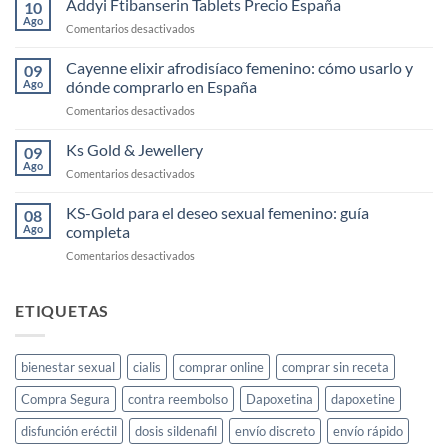
Addyi Ftibanserin Tablets Precio España
10
tablets:
Ago
en
Comentarios desactivados
precio
Addyi
en
Ftibanserin
Cayenne elixir afrodisíaco femenino: cómo usarlo y
México
09
Tablets
Ago
dónde comprarlo en España
y
Precio
España
en
Comentarios desactivados
España
2026
Cayenne
elixir
Ks Gold & Jewellery
09
afrodisíaco
Ago
en
Comentarios desactivados
femenino:
Ks
cómo
Gold
KS-Gold para el deseo sexual femenino: guía
usarlo
08
&
Ago
completa
y
Jewellery
dónde
en
Comentarios desactivados
comprarlo
KS-
en
Gold
España
para
ETIQUETAS
el
deseo
sexual
bienestar sexual
cialis
comprar online
comprar sin receta
femenino:
guía
Compra Segura
contra reembolso
Dapoxetina
dapoxetine
completa
disfunción eréctil
dosis sildenafil
envío discreto
envío rápido