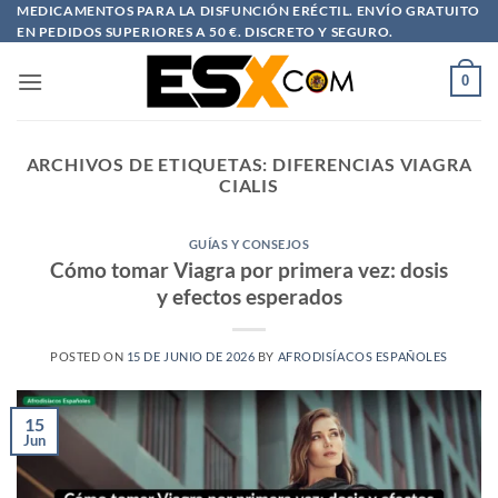
Saltar
MEDICAMENTOS PARA LA DISFUNCIÓN ERÉCTIL. ENVÍO GRATUITO
EN PEDIDOS SUPERIORES A 50 €. DISCRETO Y SEGURO.
al
contenido
0
ARCHIVOS DE ETIQUETAS:
DIFERENCIAS VIAGRA
CIALIS
GUÍAS Y CONSEJOS
Cómo tomar Viagra por primera vez: dosis
y efectos esperados
POSTED ON
15 DE JUNIO DE 2026
BY
AFRODISÍACOS ESPAÑOLES
15
Jun