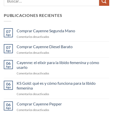
PUBLICACIONES RECIENTES
Comprar Cayenne Segunda Mano
07
Ago
en
Comentarios desactivados
Comprar
Cayenne
Comprar Cayenne Diesel Barato
07
Segunda
Ago
en
Comentarios desactivados
Mano
Comprar
Cayenne
Cayenne: el elixir para la libido femenina y cómo
06
Diesel
Ago
usarlo
Barato
en
Comentarios desactivados
Cayenne:
el
KS Gold: qué es y cómo funciona para la libido
06
elixir
Ago
femenina
para
en
Comentarios desactivados
la
KS
libido
Gold:
Comprar Cayenne Pepper
femenina
06
qué
y
Ago
en
Comentarios desactivados
es
cómo