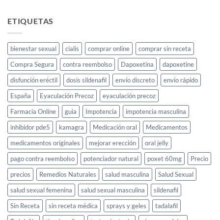
Comprar
y
usarlo
Cayenne
cómo
Pepper
ETIQUETAS
funciona
para
la
libido
bienestar sexual
cialis
comprar online
comprar sin receta
femenina
Compra Segura
contra reembolso
Dapoxetina
dapoxetine
disfunción eréctil
dosis sildenafil
envío discreto
envío rápido
España
Eyaculación Precoz
eyaculación precoz
Farmacia Online
guia
Impotencia
impotencia masculina
inhibidor pde5
kamagra
Medicación oral
Medicamentos
medicamentos originales
mejorar erección
oral jelly
pago contra reembolso
potenciador natural
poxet 60mg
Precio
precios
Remedios Naturales
salud masculina
Salud Sexual
salud sexual femenina
salud sexual masculina
sildenafil
Sin Receta
sin receta médica
sprays y geles
tadalafil