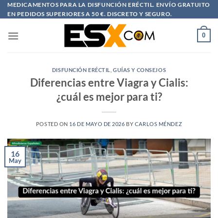
Saltar
MEDICAMENTOS PARA LA DISFUNCIÓN ERÉCTIL. ENVÍO GRATUITO
EN PEDIDOS SUPERIORES A 50 €. DISCRETO Y SEGURO.
al
contenido
0
DISFUNCIÓN ERÉCTIL
,
GUÍAS Y CONSEJOS
Diferencias entre Viagra y Cialis:
¿cuál es mejor para ti?
POSTED ON
16 DE MAYO DE 2026
BY
CARLOS MÉNDEZ
16
May