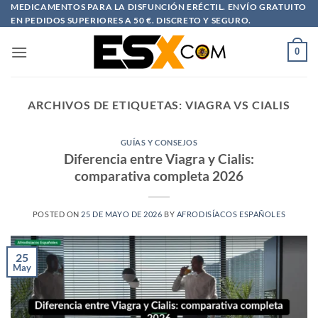
Saltar
MEDICAMENTOS PARA LA DISFUNCIÓN ERÉCTIL. ENVÍO GRATUITO
EN PEDIDOS SUPERIORES A 50 €. DISCRETO Y SEGURO.
al
contenido
0
ARCHIVOS DE ETIQUETAS:
VIAGRA VS CIALIS
GUÍAS Y CONSEJOS
Diferencia entre Viagra y Cialis:
comparativa completa 2026
POSTED ON
25 DE MAYO DE 2026
BY
AFRODISÍACOS ESPAÑOLES
25
May