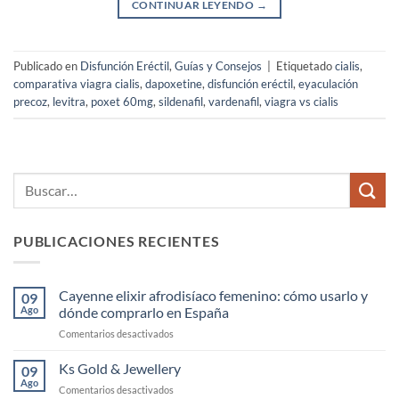
CONTINUAR LEYENDO
→
Publicado en
Disfunción Eréctil
,
Guías y Consejos
|
Etiquetado
cialis
,
comparativa viagra cialis
,
dapoxetine
,
disfunción eréctil
,
eyaculación
precoz
,
levitra
,
poxet 60mg
,
sildenafil
,
vardenafil
,
viagra vs cialis
PUBLICACIONES RECIENTES
Cayenne elixir afrodisíaco femenino: cómo usarlo y
09
Ago
dónde comprarlo en España
en
Comentarios desactivados
Cayenne
elixir
Ks Gold & Jewellery
09
afrodisíaco
Ago
en
Comentarios desactivados
femenino: