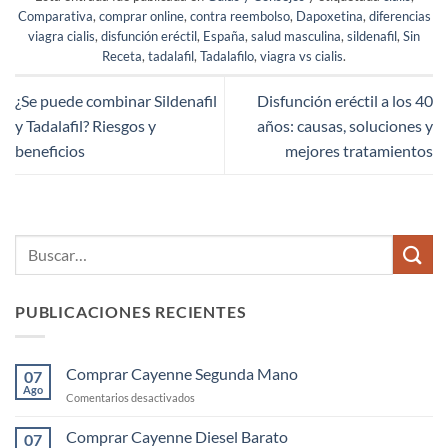
Comparativa
,
comprar online
,
contra reembolso
,
Dapoxetina
,
diferencias
viagra cialis
,
disfunción eréctil
,
España
,
salud masculina
,
sildenafil
,
Sin
Receta
,
tadalafil
,
Tadalafilo
,
viagra vs cialis
.
¿Se puede combinar Sildenafil
Disfunción eréctil a los 40
y Tadalafil? Riesgos y
años: causas, soluciones y
beneficios
mejores tratamientos
PUBLICACIONES RECIENTES
Comprar Cayenne Segunda Mano
07
Ago
en
Comentarios desactivados
Comprar
Cayenne
Comprar Cayenne Diesel Barato
07
Segunda