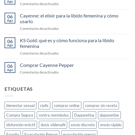
Ago
en
Comentarios desactivados
Mano
Comprar
Cayenne
Cayenne: el elixir para la libido femenina y cómo
06
Diesel
Ago
usarlo
Barato
en
Comentarios desactivados
Cayenne:
el
KS Gold: qué es y cómo funciona para la libido
06
elixir
Ago
femenina
para
en
Comentarios desactivados
la
KS
libido
Gold:
Comprar Cayenne Pepper
femenina
06
qué
y
Ago
en
Comentarios desactivados
es
cómo
Comprar
y
usarlo
Cayenne
cómo
Pepper
ETIQUETAS
funciona
para
la
libido
bienestar sexual
cialis
comprar online
comprar sin receta
femenina
Compra Segura
contra reembolso
Dapoxetina
dapoxetine
disfunción eréctil
dosis sildenafil
envío discreto
envío rápido
España
Eyaculación Precoz
eyaculación precoz