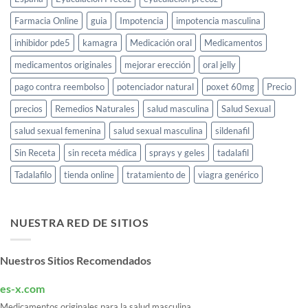
Farmacia Online
guia
Impotencia
impotencia masculina
inhibidor pde5
kamagra
Medicación oral
Medicamentos
medicamentos originales
mejorar erección
oral jelly
pago contra reembolso
potenciador natural
poxet 60mg
Precio
precios
Remedios Naturales
salud masculina
Salud Sexual
salud sexual femenina
salud sexual masculina
sildenafil
Sin Receta
sin receta médica
sprays y geles
tadalafil
Tadalafilo
tienda online
tratamiento de
viagra genérico
NUESTRA RED DE SITIOS
Nuestros Sitios Recomendados
es-x.com
Medicamentos originales para la salud masculina