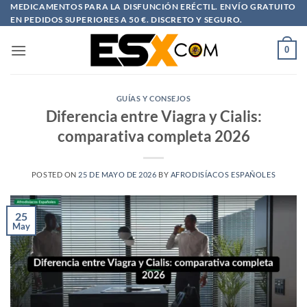
Saltar
MEDICAMENTOS PARA LA DISFUNCIÓN ERÉCTIL. ENVÍO GRATUITO
EN PEDIDOS SUPERIORES A 50 €. DISCRETO Y SEGURO.
al
contenido
0
GUÍAS Y CONSEJOS
Diferencia entre Viagra y Cialis:
comparativa completa 2026
POSTED ON
25 DE MAYO DE 2026
BY
AFRODISÍACOS ESPAÑOLES
25
May