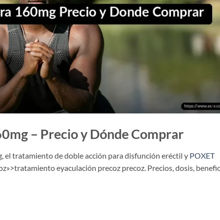
60mg – Precio y Dónde Comprar
el tratamiento de doble acción para disfunción eréctil y
POXET
oz»>tratamiento eyaculación precoz precoz. Precios, dosis, benefi