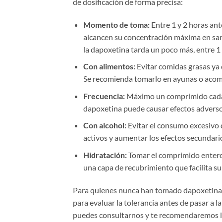
de dosificación de forma precisa:
Momento de toma:
Entre 1 y 2 horas ant
alcancen su concentración máxima en sangr
la dapoxetina tarda un poco más, entre 1 
Con alimentos:
Evitar comidas grasas ya 
Se recomienda tomarlo en ayunas o acomp
Frecuencia:
Máximo un comprimido cada 2
dapoxetina puede causar efectos adversos
Con alcohol:
Evitar el consumo excesivo d
activos y aumentar los efectos secundar
Hidratación:
Tomar el comprimido entero c
una capa de recubrimiento que facilita su
Para quienes nunca han tomado dapoxetina,
para evaluar la tolerancia antes de pasar a 
puedes consultarnos y te recomendaremos la