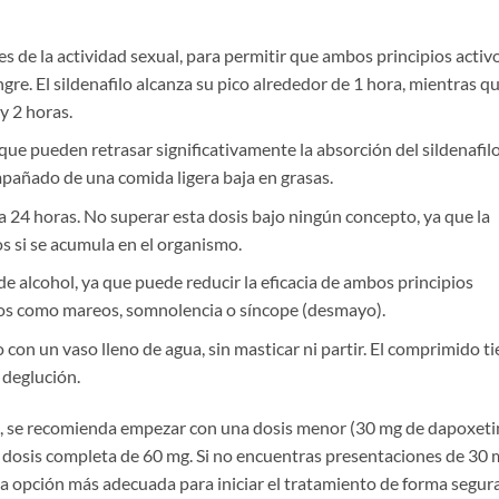
es de la actividad sexual, para permitir que ambos principios activ
e. El sildenafilo alcanza su pico alrededor de 1 hora, mientras q
y 2 horas.
que pueden retrasar significativamente la absorción del sildenafilo
añado de una comida ligera baja en grasas.
4 horas. No superar esta dosis bajo ningún concepto, ya que la
 si se acumula en el organismo.
e alcohol, ya que puede reducir la eficacia de ambos principios
ios como mareos, somnolencia o síncope (desmayo).
on un vaso lleno de agua, sin masticar ni partir. El comprimido t
 deglución.
 se recomienda empezar con una dosis menor (30 mg de dapoxeti
la dosis completa de 60 mg. Si no encuentras presentaciones de 30 
 opción más adecuada para iniciar el tratamiento de forma segura