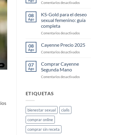
Ago
en
Comentarios desactivados
femenino:
Ks
cómo
Gold
KS-Gold para el deseo
usarlo
08
&
Ago
sexual femenino: guía
y
Jewellery
dónde
completa
comprarlo
en
Comentarios desactivados
en
KS-
España
Gold
Cayenne Precio 2025
08
para
Ago
en
Comentarios desactivados
el
Cayenne
deseo
Precio
Comprar Cayenne
sexual
07
2025
Ago
Segunda Mano
femenino:
guía
en
Comentarios desactivados
completa
Comprar
Cayenne
Segunda
ETIQUETAS
Mano
cios
bienestar sexual
cialis
comprar online
comprar sin receta