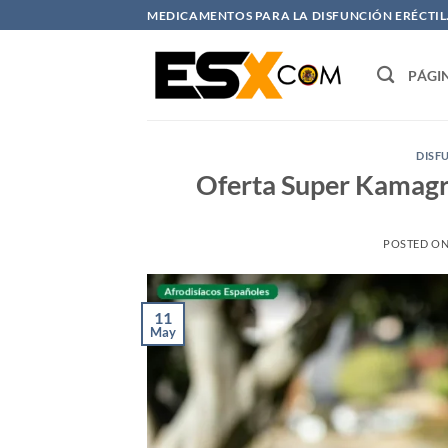
Saltar
MEDICAMENTOS PARA LA DISFUNCIÓN ERÉCTIL. 
al
contenido
PÁGI
DISF
Oferta Super Kamagr
POSTED O
11
May