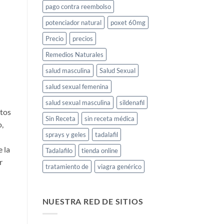
pago contra reembolso
potenciador natural
poxet 60mg
Precio
precios
Remedios Naturales
salud masculina
Salud Sexual
salud sexual femenina
salud sexual masculina
sildenafil
ntos
Sin Receta
sin receta médica
o,
sprays y geles
tadalafil
 la
Tadalafilo
tienda online
r
tratamiento de
viagra genérico
NUESTRA RED DE SITIOS