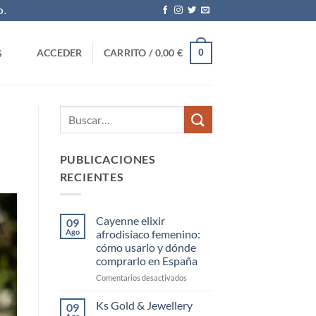
O.
0
ACCEDER
CARRITO /
0,00
€
S
PUBLICACIONES
RECIENTES
Cayenne elixir
09
Ago
afrodisíaco femenino:
cómo usarlo y dónde
comprarlo en España
en
Comentarios desactivados
Cayenne
elixir
Ks Gold & Jewellery
09
afrodisíaco