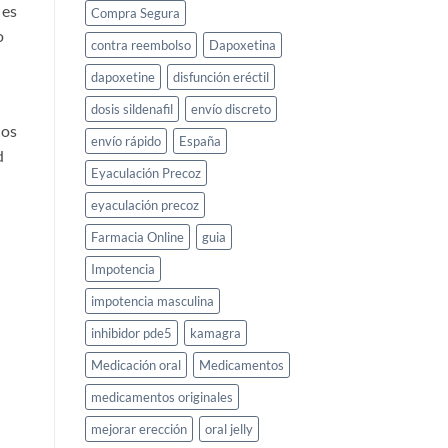
es
Compra Segura
o
contra reembolso
Dapoxetina
dapoxetine
disfunción eréctil
dosis sildenafil
envío discreto
ios
envío rápido
España
d
Eyaculación Precoz
eyaculación precoz
Farmacia Online
guia
Impotencia
impotencia masculina
inhibidor pde5
kamagra
Medicación oral
Medicamentos
medicamentos originales
mejorar erección
oral jelly