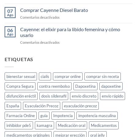
guía
Comprar
completa
Cayenne
Comprar Cayenne Diesel Barato
07
Segunda
Ago
en
Comentarios desactivados
Mano
Comprar
Cayenne
Cayenne: el elixir para la libido femenina y cómo
06
Diesel
Ago
usarlo
Barato
en
Comentarios desactivados
Cayenne:
el
elixir
ETIQUETAS
para
la
libido
bienestar sexual
cialis
comprar online
comprar sin receta
femenina
y
Compra Segura
contra reembolso
Dapoxetina
dapoxetine
cómo
usarlo
disfunción eréctil
dosis sildenafil
envío discreto
envío rápido
España
Eyaculación Precoz
eyaculación precoz
Farmacia Online
guia
Impotencia
impotencia masculina
inhibidor pde5
kamagra
Medicación oral
Medicamentos
medicamentos originales
mejorar erección
oral jelly