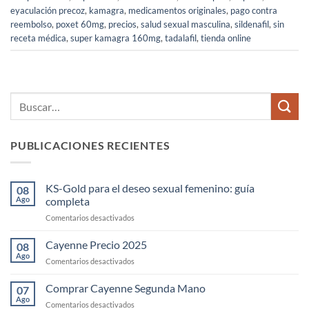
eyaculación precoz
,
kamagra
,
medicamentos originales
,
pago contra
reembolso
,
poxet 60mg
,
precios
,
salud sexual masculina
,
sildenafil
,
sin
receta médica
,
super kamagra 160mg
,
tadalafil
,
tienda online
PUBLICACIONES RECIENTES
KS-Gold para el deseo sexual femenino: guía
08
Ago
completa
en
Comentarios desactivados
KS-
Gold
Cayenne Precio 2025
08
para
Ago
en
Comentarios desactivados
el
Cayenne
deseo
Precio
Comprar Cayenne Segunda Mano
sexual
07
2025
Ago
femenino:
en
Comentarios desactivados