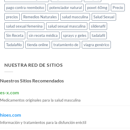
pago contra reembolso
potenciador natural
poxet 60mg
Precio
precios
Remedios Naturales
salud masculina
Salud Sexual
salud sexual femenina
salud sexual masculina
sildenafil
Sin Receta
sin receta médica
sprays y geles
tadalafil
Tadalafilo
tienda online
tratamiento de
viagra genérico
NUESTRA RED DE SITIOS
Nuestros Sitios Recomendados
es-x.com
Medicamentos originales para la salud masculina
hioes.com
Información y tratamientos para la disfunción eréctil