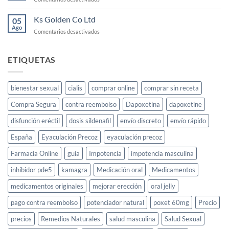
para
Ks
la
Gold
Ks Golden Co Ltd
05
libido
Jeera
Ago
femenina
en
Comentarios desactivados
Price
Ks
Golden
Co
ETIQUETAS
Ltd
bienestar sexual
cialis
comprar online
comprar sin receta
Compra Segura
contra reembolso
Dapoxetina
dapoxetine
disfunción eréctil
dosis sildenafil
envío discreto
envío rápido
España
Eyaculación Precoz
eyaculación precoz
Farmacia Online
guia
Impotencia
impotencia masculina
inhibidor pde5
kamagra
Medicación oral
Medicamentos
medicamentos originales
mejorar erección
oral jelly
pago contra reembolso
potenciador natural
poxet 60mg
Precio
precios
Remedios Naturales
salud masculina
Salud Sexual