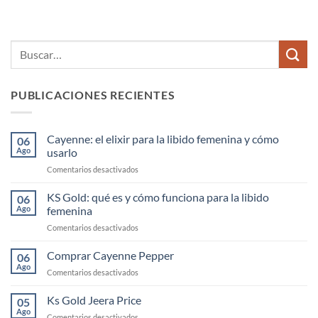
PUBLICACIONES RECIENTES
Cayenne: el elixir para la libido femenina y cómo
06
Ago
usarlo
en
Comentarios desactivados
Cayenne:
el
KS Gold: qué es y cómo funciona para la libido
06
elixir
Ago
femenina
para
en
Comentarios desactivados
la
KS
libido
Gold:
Comprar Cayenne Pepper
femenina
06
qué
y
Ago
en
Comentarios desactivados
es
cómo
Comprar
y
usarlo
Cayenne
Ks Gold Jeera Price
cómo
05
Pepper
Ago
funciona
en
Comentarios desactivados