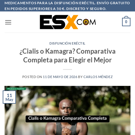
Saltar
MEDICAMENTOS PARA LA DISFUNCIÓN ERÉCTIL. ENVÍO GRATUITO
EN PEDIDOS SUPERIORES A 50 €. DISCRETO Y SEGURO.
al
contenido
0
DISFUNCIÓN ERÉCTIL
¿Cialis o Kamagra? Comparativa
Completa para Elegir el Mejor
POSTED ON
11 DE MAYO DE 2026
BY
CARLOS MÉNDEZ
11
May