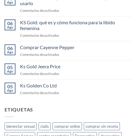
Ago
usarlo
en
Comentarios desactivados
Cayenne:
el
KS Gold: qué es y cómo funciona para la libido
06
elixir
Ago
femenina
para
en
Comentarios desactivados
la
KS
libido
Gold:
Comprar Cayenne Pepper
femenina
06
qué
y
Ago
en
Comentarios desactivados
es
cómo
Comprar
y
usarlo
Cayenne
Ks Gold Jeera Price
cómo
05
Pepper
Ago
funciona
en
Comentarios desactivados
para
Ks
la
Gold
Ks Golden Co Ltd
05
libido
Jeera
Ago
femenina
en
Comentarios desactivados
Price
Ks
Golden
Co
ETIQUETAS
Ltd
bienestar sexual
cialis
comprar online
comprar sin receta