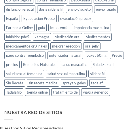
Compra Segura
contra reembolso
Dapoxetina
dapoxetine
disfunción eréctil
dosis sildenafil
envío discreto
envío rápido
España
Eyaculación Precoz
eyaculación precoz
Farmacia Online
guia
Impotencia
impotencia masculina
inhibidor pde5
kamagra
Medicación oral
Medicamentos
medicamentos originales
mejorar erección
oral jelly
pago contra reembolso
potenciador natural
poxet 60mg
Precio
precios
Remedios Naturales
salud masculina
Salud Sexual
salud sexual femenina
salud sexual masculina
sildenafil
Sin Receta
sin receta médica
sprays y geles
tadalafil
Tadalafilo
tienda online
tratamiento de
viagra genérico
NUESTRA RED DE SITIOS
Nuestros Sitios Recomendados