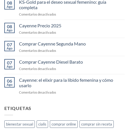
KS-Gold para el deseo sexual femenino: guía
08
Ago
completa
en
Comentarios desactivados
KS-
Gold
Cayenne Precio 2025
08
para
Ago
en
Comentarios desactivados
el
Cayenne
deseo
Precio
Comprar Cayenne Segunda Mano
sexual
07
2025
Ago
femenino:
en
Comentarios desactivados
guía
Comprar
completa
Cayenne
Comprar Cayenne Diesel Barato
07
Segunda
Ago
en
Comentarios desactivados
Mano
Comprar
Cayenne
Cayenne: el elixir para la libido femenina y cómo
06
Diesel
Ago
usarlo
Barato
en
Comentarios desactivados
Cayenne:
el
elixir
ETIQUETAS
para
la
libido
bienestar sexual
cialis
comprar online
comprar sin receta
femenina