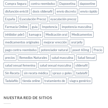
y
Compra Segura
contra reembolso
Dapoxetina
dapoxetine
cómo
usarlo
disfunción eréctil
dosis sildenafil
envío discreto
envío rápido
España
Eyaculación Precoz
eyaculación precoz
Farmacia Online
guia
Impotencia
impotencia masculina
inhibidor pde5
kamagra
Medicación oral
Medicamentos
medicamentos originales
mejorar erección
oral jelly
pago contra reembolso
potenciador natural
poxet 60mg
Precio
precios
Remedios Naturales
salud masculina
Salud Sexual
salud sexual femenina
salud sexual masculina
sildenafil
Sin Receta
sin receta médica
sprays y geles
tadalafil
Tadalafilo
tienda online
tratamiento de
viagra genérico
NUESTRA RED DE SITIOS