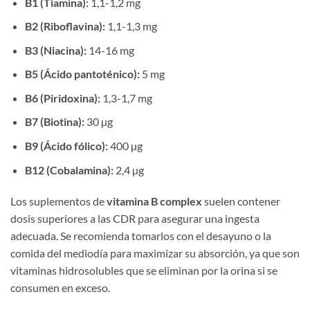
B1 (Tiamina):
1,1-1,2 mg
B2 (Riboflavina):
1,1-1,3 mg
B3 (Niacina):
14-16 mg
B5 (Ácido pantoténico):
5 mg
B6 (Piridoxina):
1,3-1,7 mg
B7 (Biotina):
30 µg
B9 (Ácido fólico):
400 µg
B12 (Cobalamina):
2,4 µg
Los suplementos de
vitamina B complex
suelen contener
dosis superiores a las CDR para asegurar una ingesta
adecuada. Se recomienda tomarlos con el desayuno o la
comida del mediodía para maximizar su absorción, ya que son
vitaminas hidrosolubles que se eliminan por la orina si se
consumen en exceso.