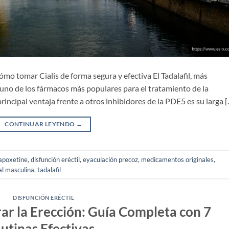
ómo tomar Cialis de forma segura y efectiva El Tadalafil, más
 uno de los fármacos más populares para el tratamiento de la
rincipal ventaja frente a otros inhibidores de la PDE5 es su larga 
CONTINUAR LEYENDO
→
apoxetine
,
disfunción eréctil
,
eyaculación precoz
,
medicamentos originales
,
al masculina
,
tadalafil
DISFUNCIÓN ERÉCTIL
rar la Erección: Guía Completa con 7
utinas Efectivas