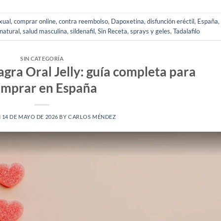
xual
,
comprar online
,
contra reembolso
,
Dapoxetina
,
disfunción eréctil
,
España
,
natural
,
salud masculina
,
sildenafil
,
Sin Receta
,
sprays y geles
,
Tadalafilo
SIN CATEGORÍA
gra Oral Jelly: guía completa para
mprar en España
N
14 DE MAYO DE 2026
BY
CARLOS MÉNDEZ