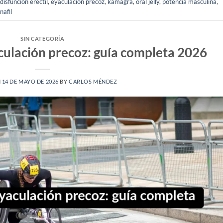
disfunción eréctil
,
eyaculación precoz
,
kamagra
,
oral jelly
,
potencia masculina
,
nafil
SIN CATEGORÍA
ulación precoz: guía completa 2026
N
14 DE MAYO DE 2026
BY
CARLOS MÉNDEZ