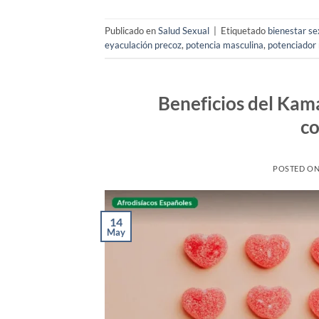
Publicado en
Salud Sexual
|
Etiquetado
bienestar se
eyaculación precoz
,
potencia masculina
,
potenciador 
Beneficios del Kama
co
POSTED O
14
May