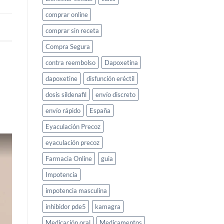
comprar online
comprar sin receta
Compra Segura
contra reembolso
Dapoxetina
dapoxetine
disfunción eréctil
dosis sildenafil
envío discreto
envío rápido
España
Eyaculación Precoz
eyaculación precoz
Farmacia Online
guia
Impotencia
impotencia masculina
inhibidor pde5
kamagra
Medicación oral
Medicamentos