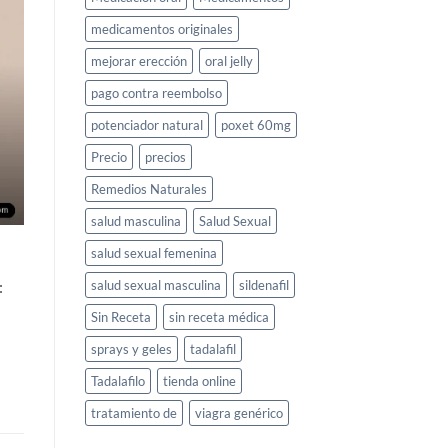
medicamentos originales
mejorar erección
oral jelly
pago contra reembolso
potenciador natural
poxet 60mg
Precio
precios
Remedios Naturales
salud masculina
Salud Sexual
salud sexual femenina
:
salud sexual masculina
sildenafil
Sin Receta
sin receta médica
sprays y geles
tadalafil
Tadalafilo
tienda online
tratamiento de
viagra genérico