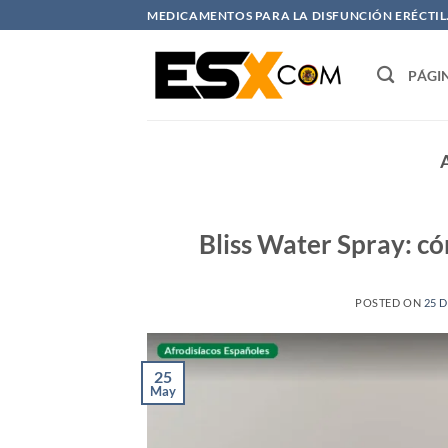
Saltar
MEDICAMENTOS PARA LA DISFUNCIÓN ERÉCTIL. 
al
contenido
PÁGI
Bliss Water Spray: c
POSTED ON
25 
25
May