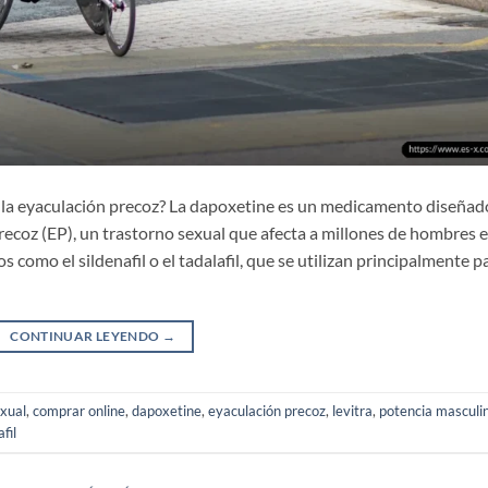
 la eyaculación precoz? La dapoxetine es un medicamento diseñad
recoz (EP), un trastorno sexual que afecta a millones de hombres 
 como el sildenafil o el tadalafil, que se utilizan principalmente p
CONTINUAR LEYENDO
→
exual
,
comprar online
,
dapoxetine
,
eyaculación precoz
,
levitra
,
potencia masculi
fil