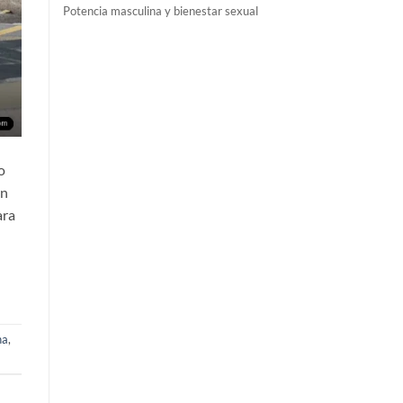
Potencia masculina y bienestar sexual
o
en
ara
na
,