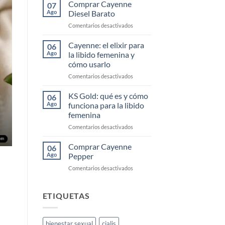
Cayenne
Comprar Cayenne
07
Segunda
Ago
Diesel Barato
Mano
en
Comentarios desactivados
Comprar
Cayenne
Cayenne: el elixir para
06
Diesel
Ago
la libido femenina y
Barato
cómo usarlo
en
Comentarios desactivados
Cayenne:
el
KS Gold: qué es y cómo
06
elixir
Ago
funciona para la libido
para
femenina
la
en
Comentarios desactivados
libido
KS
femenina
Gold:
y
Comprar Cayenne
06
qué
cómo
Ago
Pepper
es
usarlo
en
Comentarios desactivados
y
Comprar
cómo
Cayenne
funciona
Pepper
ETIQUETAS
para
la
libido
femenina
bienestar sexual
cialis