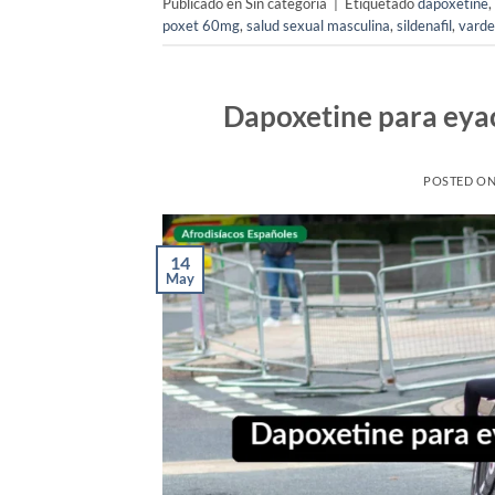
Publicado en Sin categoría
|
Etiquetado
dapoxetine
,
poxet 60mg
,
salud sexual masculina
,
sildenafil
,
varde
Dapoxetine para eyac
POSTED O
14
May