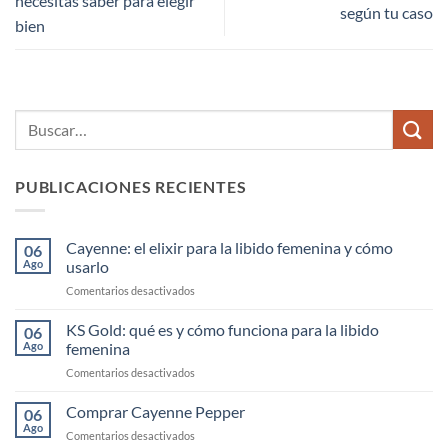
necesitas saber para elegir
según tu caso
bien
PUBLICACIONES RECIENTES
Cayenne: el elixir para la libido femenina y cómo
06
Ago
usarlo
en
Comentarios desactivados
Cayenne:
el
KS Gold: qué es y cómo funciona para la libido
06
elixir
Ago
femenina
para
en
Comentarios desactivados
la
KS
libido
Gold:
Comprar Cayenne Pepper
femenina
06
qué
y
Ago
en
Comentarios desactivados
es
cómo