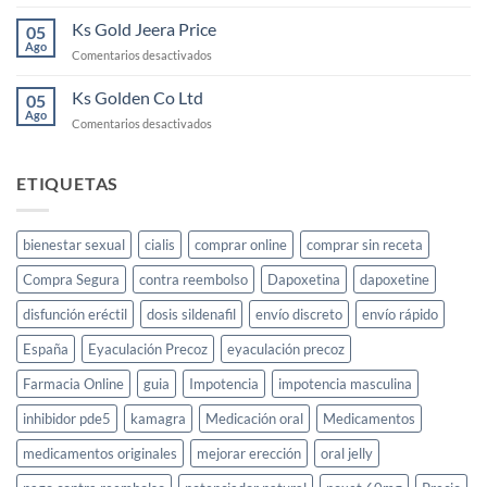
Comprar
y
usarlo
Cayenne
Ks Gold Jeera Price
cómo
05
Pepper
Ago
funciona
en
Comentarios desactivados
para
Ks
la
Gold
Ks Golden Co Ltd
05
libido
Jeera
Ago
femenina
en
Comentarios desactivados
Price
Ks
Golden
Co
ETIQUETAS
Ltd
bienestar sexual
cialis
comprar online
comprar sin receta
Compra Segura
contra reembolso
Dapoxetina
dapoxetine
disfunción eréctil
dosis sildenafil
envío discreto
envío rápido
España
Eyaculación Precoz
eyaculación precoz
Farmacia Online
guia
Impotencia
impotencia masculina
inhibidor pde5
kamagra
Medicación oral
Medicamentos
medicamentos originales
mejorar erección
oral jelly