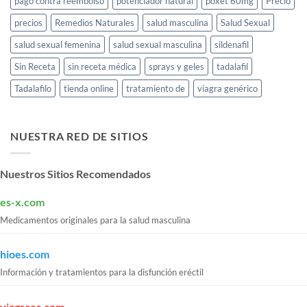
pago contra reembolso
potenciador natural
poxet 60mg
Precio
precios
Remedios Naturales
salud masculina
Salud Sexual
salud sexual femenina
salud sexual masculina
sildenafil
Sin Receta
sin receta médica
sprays y geles
tadalafil
Tadalafilo
tienda online
tratamiento de
viagra genérico
NUESTRA RED DE SITIOS
Nuestros Sitios Recomendados
es-x.com
Medicamentos originales para la salud masculina
hioes.com
Información y tratamientos para la disfunción eréctil
viagraes.com