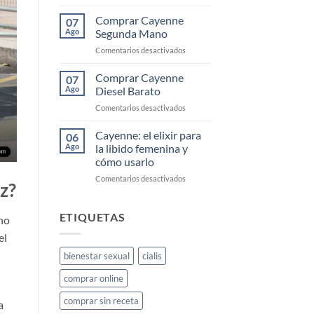
Cayenne
deseo
Precio
Comprar Cayenne
sexual
07
2025
Ago
Segunda Mano
femenino:
guía
en
Comentarios desactivados
completa
Comprar
Cayenne
Comprar Cayenne
07
Segunda
Ago
Diesel Barato
Mano
en
Comentarios desactivados
Comprar
Cayenne
Cayenne: el elixir para
06
Diesel
Ago
la libido femenina y
Barato
cómo usarlo
en
Comentarios desactivados
z?
Cayenne:
el
elixir
ETIQUETAS
no
para
el
la
libido
bienestar sexual
cialis
femenina
y
comprar online
cómo
usarlo
comprar sin receta
a