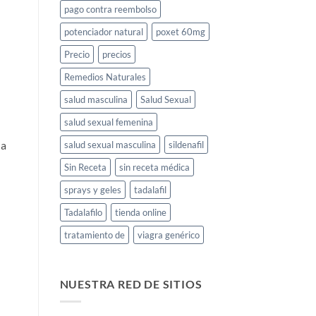
pago contra reembolso
potenciador natural
poxet 60mg
Precio
precios
Remedios Naturales
salud masculina
Salud Sexual
salud sexual femenina
la
salud sexual masculina
sildenafil
Sin Receta
sin receta médica
sprays y geles
tadalafil
Tadalafilo
tienda online
tratamiento de
viagra genérico
NUESTRA RED DE SITIOS