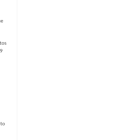
ue
tos
.9
nto