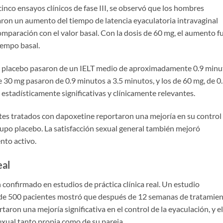
inco ensayos clínicos de fase III, se observó que los hombres
on un aumento del tiempo de latencia eyaculatoria intravaginal
mparación con el valor basal. Con la dosis de 60 mg, el aumento f
iempo basal.
n placebo pasaron de un IELT medio de aproximadamente 0.9 minu
 30 mg pasaron de 0.9 minutos a 3.5 minutos, y los de 60 mg, de 0
 estadísticamente significativas y clínicamente relevantes.
tes tratados con dapoxetine reportaron una mejoría en su control
rupo placebo. La satisfacción sexual general también mejoró
nto activo.
eal
 confirmado en estudios de práctica clínica real. Un estudio
 de 500 pacientes mostró que después de 12 semanas de tratamie
ron una mejoría significativa en el control de la eyaculación, y el
xual tanto propia como de su pareja.