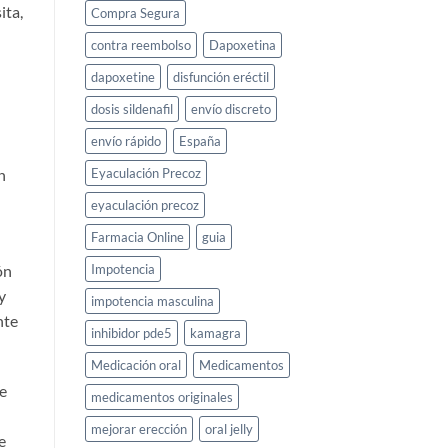
ita,
Compra Segura
contra reembolso
Dapoxetina
dapoxetine
disfunción eréctil
dosis sildenafil
envío discreto
envío rápido
España
n
Eyaculación Precoz
eyaculación precoz
Farmacia Online
guia
ón
Impotencia
y
impotencia masculina
nte
inhibidor pde5
kamagra
Medicación oral
Medicamentos
de
medicamentos originales
mejorar erección
oral jelly
e