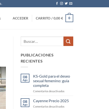
O.
0
ACCEDER
CARRITO /
0,00
€
S
PUBLICACIONES
RECIENTES
KS-Gold para el deseo
08
Ago
sexual femenino: guía
completa
en
Comentarios desactivados
KS-
Gold
Cayenne Precio 2025
08
para
Ago
en
Comentarios desactivados
el