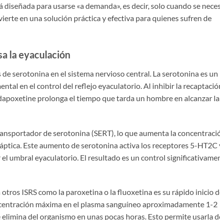
tá diseñada para usarse «a demanda», es decir, solo cuando se neces
vierte en una solución práctica y efectiva para quienes sufren de
a la eyaculación
de serotonina en el sistema nervioso central. La serotonina es un
al en el control del reflejo eyaculatorio. Al inhibir la recaptació
a dapoxetine prolonga el tiempo que tarda un hombre en alcanzar la
ransportador de serotonina (SERT), lo que aumenta la concentraci
áptica. Este aumento de serotonina activa los receptores 5-HT2C 
l umbral eyaculatorio. El resultado es un control significativame
 otros ISRS como la paroxetina o la fluoxetina es su rápido inicio 
oncentración máxima en el plasma sanguíneo aproximadamente 1-2
e elimina del organismo en unas pocas horas. Esto permite usarla d