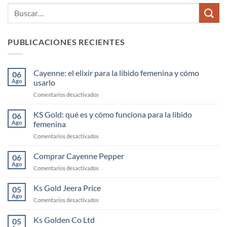
PUBLICACIONES RECIENTES
Cayenne: el elixir para la libido femenina y cómo
06
Ago
usarlo
en
Comentarios desactivados
Cayenne:
el
KS Gold: qué es y cómo funciona para la libido
06
elixir
Ago
femenina
para
en
Comentarios desactivados
la
KS
libido
Gold:
Comprar Cayenne Pepper
femenina
06
qué
y
Ago
en
Comentarios desactivados
es
cómo
Comprar
y
usarlo
Cayenne
Ks Gold Jeera Price
cómo
05
Pepper
Ago
funciona
en
Comentarios desactivados
para
Ks
la
Gold
Ks Golden Co Ltd
05
libido
Jeera