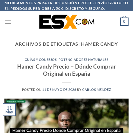
Saltar
MEDICAMENTOS PARA LA DISFUNCIÓN ERÉCTIL. ENVÍO GRATUITO
EN PEDIDOS SUPERIORES A 50 €. DISCRETO Y SEGURO.
al
contenido
0
ARCHIVOS DE ETIQUETAS:
HAMER CANDY
GUÍAS Y CONSEJOS
,
POTENCIADORES NATURALES
Hamer Candy Precio – Dónde Comprar
Original en España
POSTED ON
11 DE MAYO DE 2026
BY
CARLOS MÉNDEZ
11
May