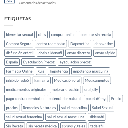
Ago
femenina
en
Comentarios desactivados
Price
Ks
Golden
Co
ETIQUETAS
Ltd
bienestar sexual
cialis
comprar online
comprar sin receta
Compra Segura
contra reembolso
Dapoxetina
dapoxetine
disfunción eréctil
dosis sildenafil
envío discreto
envío rápido
España
Eyaculación Precoz
eyaculación precoz
Farmacia Online
guia
Impotencia
impotencia masculina
inhibidor pde5
kamagra
Medicación oral
Medicamentos
medicamentos originales
mejorar erección
oral jelly
pago contra reembolso
potenciador natural
poxet 60mg
Precio
precios
Remedios Naturales
salud masculina
Salud Sexual
salud sexual femenina
salud sexual masculina
sildenafil
Sin Receta
sin receta médica
sprays y geles
tadalafil