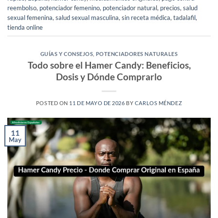
reembolso
,
potenciador femenino
,
potenciador natural
,
precios
,
salud
sexual femenina
,
salud sexual masculina
,
sin receta médica
,
tadalafil
,
tienda online
GUÍAS Y CONSEJOS
,
POTENCIADORES NATURALES
Todo sobre el Hamer Candy: Beneficios,
Dosis y Dónde Comprarlo
POSTED ON
11 DE MAYO DE 2026
BY
CARLOS MÉNDEZ
11
May