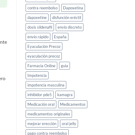
contra reembolso
Dapoxetina
dapoxetine
disfunción eréctil
dosis sildenafil
envío discreto
envío rápido
España
ente
Eyaculación Precoz
eyaculación precoz
Farmacia Online
guia
Impotencia
ero
impotencia masculina
inhibidor pde5
kamagra
Medicación oral
Medicamentos
medicamentos originales
mejorar erección
oral jelly
pago contra reembolso