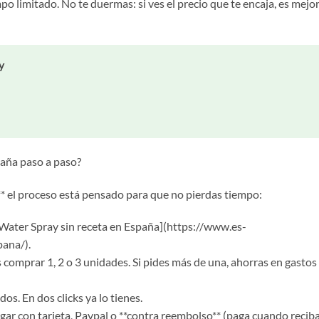
o limitado. No te duermas: si ves el precio que te encaja, es mejo
y
aña paso a paso?
m** el proceso está pensado para que no pierdas tiempo:
ss Water Spray sin receta en España](https://www.es-
ana/).
 comprar 1, 2 o 3 unidades. Si pides más de una, ahorras en gastos
dos. En dos clicks ya lo tienes.
ar con tarjeta, Paypal o **contra reembolso** (paga cuando reciba