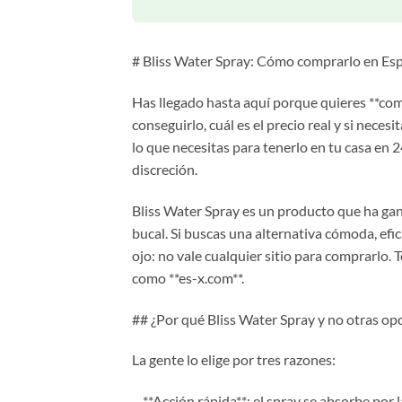
# Bliss Water Spray: Cómo comprarlo en Esp
Has llegado hasta aquí porque quieres **com
conseguirlo, cuál es el precio real y si neces
lo que necesitas para tenerlo en tu casa en 
discreción.
Bliss Water Spray es un producto que ha gan
bucal. Si buscas una alternativa cómoda, efic
ojo: no vale cualquier sitio para comprarlo.
como **es-x.com**.
## ¿Por qué Bliss Water Spray y no otras op
La gente lo elige por tres razones:
– **Acción rápida**: el spray se absorbe por 