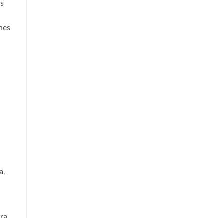
es
ones
a,
ura