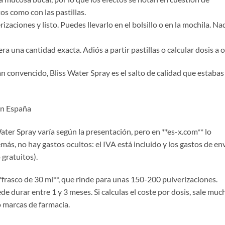
s como con las pastillas.
rizaciones y listo. Puedes llevarlo en el bolsillo o en la mochila. Na
ra una cantidad exacta. Adiós a partir pastillas o calcular dosis a o
n convencido, Bliss Water Spray es el salto de calidad que estabas
en España
 Water Spray varía según la presentación, pero en **es-x.com** lo
ás, no hay gastos ocultos: el IVA está incluido y los gastos de en
gratuitos).
*frasco de 30 ml**, que rinde para unas 150-200 pulverizaciones.
e durar entre 1 y 3 meses. Si calculas el coste por dosis, sale muc
o marcas de farmacia.