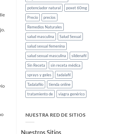
potenciador natural
poxet 60mg
die
Precio
precios
Remedios Naturales
jo.
salud masculina
Salud Sexual
salud sexual femenina
salud sexual masculina
sildenafil
Sin Receta
sin receta médica
sprays y geles
tadalafil
Tadalafilo
tienda online
vío
tratamiento de
viagra genérico
ho
NUESTRA RED DE SITIOS
Nuestros Sitios