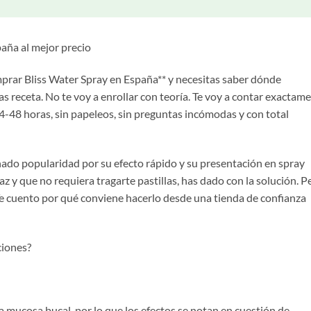
aña al mejor precio
prar Bliss Water Spray en España** y necesitas saber dónde
itas receta. No te voy a enrollar con teoría. Te voy a contar exactam
24-48 horas, sin papeleos, sin preguntas incómodas y con total
ado popularidad por su efecto rápido y su presentación en spray
az y que no requiera tragarte pastillas, has dado con la solución. P
 Te cuento por qué conviene hacerlo desde una tienda de confianza
ciones?
la mucosa bucal, por lo que los efectos se notan en cuestión de