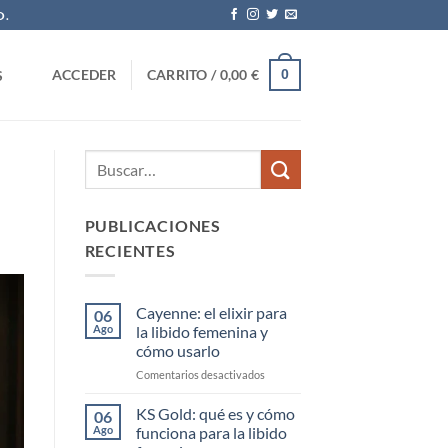
O.
0
ACCEDER
CARRITO /
0,00
€
S
PUBLICACIONES
RECIENTES
Cayenne: el elixir para
06
Ago
la libido femenina y
cómo usarlo
en
Comentarios desactivados
Cayenne:
el
KS Gold: qué es y cómo
06
elixir
Ago
funciona para la libido
para