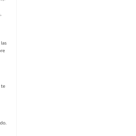
,
 las
pre
 te
ido.