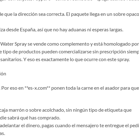
de que la dirección sea correcta. El paquete llega en un sobre opaco
liza desde España, así que no hay aduanas ni esperas largas.
ss Water Spray se vende como complemento y está homologado por
e tipo de productos pueden comercializarse sin prescripción siem
anitarios. Y eso es exactamente lo que ocurre con este spray.
ión
Por eso en **es-x.com** ponen toda la carne en el asador para que
a caja marrón o sobre acolchado, sin ningún tipo de etiqueta que
Nadie sabrá qué has comprado.
 adelantar el dinero, pagas cuando el mensajero te entregue el ped
as.