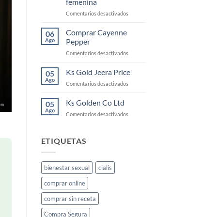
femenina
la
en
Comentarios desactivados
libido
KS
femenina
Gold:
y
Comprar Cayenne
06
qué
cómo
Ago
Pepper
es
usarlo
en
Comentarios desactivados
y
Comprar
cómo
Cayenne
Ks Gold Jeera Price
funciona
05
Pepper
para
Ago
en
Comentarios desactivados
la
Ks
libido
Gold
Ks Golden Co Ltd
05
femenina
Jeera
Ago
en
Comentarios desactivados
Price
Ks
Golden
Co
ETIQUETAS
Ltd
bienestar sexual
cialis
comprar online
comprar sin receta
Compra Segura