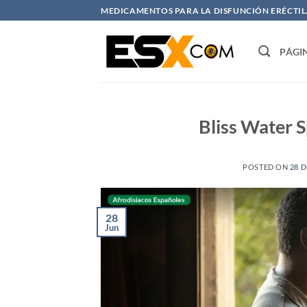
Saltar
MEDICAMENTOS PARA LA DISFUNCIÓN ERÉCTIL. 
al
contenido
PÁGI
Bliss Water 
POSTED ON
28 D
28
Jun