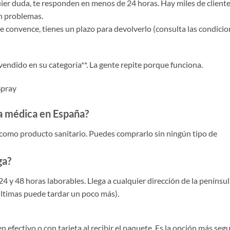
lquier duda, te responden en menos de 24 horas. Hay miles de client
in problemas.
te convence, tienes un plazo para devolverlo (consulta las condici
endido en su categoría**. La gente repite porque funciona.
Spray
a médica en España?
 como producto sanitario. Puedes comprarlo sin ningún tipo de
ga?
4 y 48 horas laborables. Llega a cualquier dirección de la penínsul
últimas puede tardar un poco más).
n efectivo o con tarjeta al recibir el paquete. Es la opción más seg