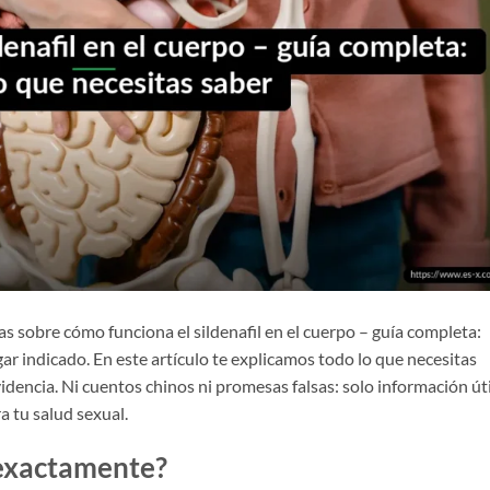
s sobre cómo funciona el sildenafil en el cuerpo – guía completa:
gar indicado. En este artículo te explicamos todo lo que necesitas
idencia. Ni cuentos chinos ni promesas falsas: solo información úti
a tu salud sexual.
 exactamente?