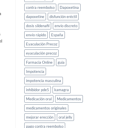
contra reembolso
Dapoxetina
a
dapoxetine
disfunción eréctil
dosis sildenafil
envío discreto
s
envío rápido
España
el
Eyaculación Precoz
eyaculación precoz
Farmacia Online
guia
Impotencia
impotencia masculina
inhibidor pde5
kamagra
Medicación oral
Medicamentos
medicamentos originales
mejorar erección
oral jelly
pago contra reembolso