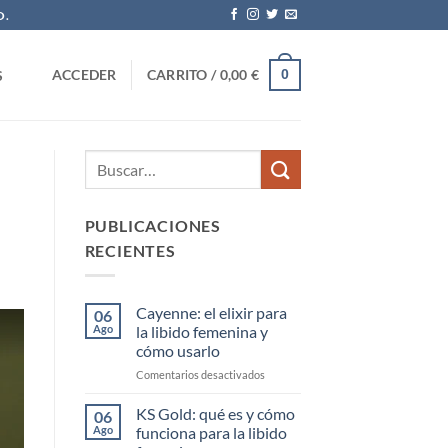
O.
0
ACCEDER
CARRITO /
0,00
€
S
PUBLICACIONES
RECIENTES
Cayenne: el elixir para
06
Ago
la libido femenina y
cómo usarlo
en
Comentarios desactivados
Cayenne:
el
KS Gold: qué es y cómo
06
elixir
Ago
funciona para la libido
para