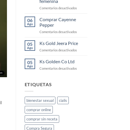
femenina
la
en
Comentarios desactivados
libido
KS
femenina
Gold:
y
Comprar Cayenne
06
qué
cómo
Ago
Pepper
es
usarlo
en
Comentarios desactivados
y
Comprar
cómo
Cayenne
Ks Gold Jeera Price
funciona
05
Pepper
para
Ago
en
Comentarios desactivados
la
Ks
libido
Gold
Ks Golden Co Ltd
05
femenina
Jeera
Ago
en
Comentarios desactivados
Price
Ks
Golden
Co
ETIQUETAS
Ltd
bienestar sexual
cialis
l
comprar online
comprar sin receta
Compra Segura