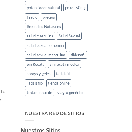
potenciador natural
poxet 60mg
Precio
precios
Remedios Naturales
salud masculina
Salud Sexual
salud sexual femenina
salud sexual masculina
sildenafil
Sin Receta
sin receta médica
sprays y geles
tadalafil
Tadalafilo
tienda online
 la
tratamiento de
viagra genérico
e
NUESTRA RED DE SITIOS
Nuestros Sitios