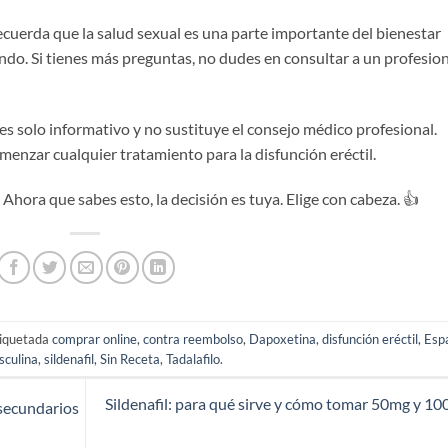
ecuerda que la salud sexual es una parte importante del bienestar
ando. Si tienes más preguntas, no dudes en consultar a un profesio
 es solo informativo y no sustituye el consejo médico profesional.
enzar cualquier tratamiento para la disfunción eréctil.
Ahora que sabes esto, la decisión es tuya. Elige con cabeza. 👍
iquetada
comprar online
,
contra reembolso
,
Dapoxetina
,
disfunción eréctil
,
Esp
sculina
,
sildenafil
,
Sin Receta
,
Tadalafilo
.
Sildenafil: para qué sirve y cómo tomar 50mg y 1
 secundarios