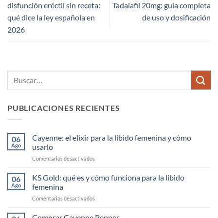
disfunción eréctil sin receta:
Tadalafil 20mg: guía completa
qué dice la ley española en
de uso y dosificación
2026
PUBLICACIONES RECIENTES
Cayenne: el elixir para la libido femenina y cómo
06
Ago
usarlo
en
Comentarios desactivados
Cayenne:
el
KS Gold: qué es y cómo funciona para la libido
06
elixir
Ago
femenina
para
en
Comentarios desactivados
la
KS
libido
Gold:
Comprar Cayenne Pepper
femenina