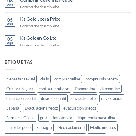
06
qué
y
Ago
en
Comentarios desactivados
es
cómo
Comprar
y
usarlo
Cayenne
Ks Gold Jeera Price
cómo
05
Pepper
Ago
funciona
en
Comentarios desactivados
para
Ks
la
Gold
Ks Golden Co Ltd
05
libido
Jeera
Ago
femenina
en
Comentarios desactivados
Price
Ks
Golden
Co
ETIQUETAS
Ltd
bienestar sexual
cialis
comprar online
comprar sin receta
Compra Segura
contra reembolso
Dapoxetina
dapoxetine
disfunción eréctil
dosis sildenafil
envío discreto
envío rápido
España
Eyaculación Precoz
eyaculación precoz
Farmacia Online
guia
Impotencia
impotencia masculina
inhibidor pde5
kamagra
Medicación oral
Medicamentos