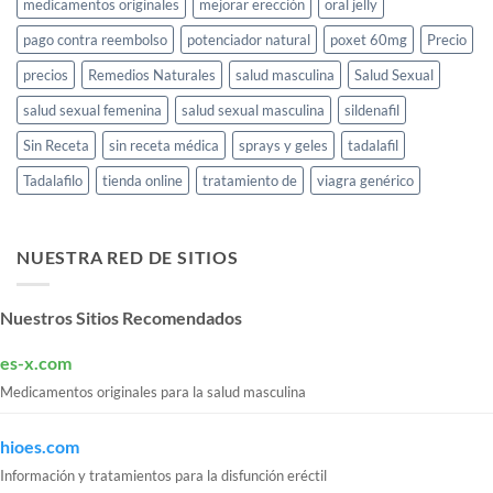
medicamentos originales
mejorar erección
oral jelly
pago contra reembolso
potenciador natural
poxet 60mg
Precio
precios
Remedios Naturales
salud masculina
Salud Sexual
salud sexual femenina
salud sexual masculina
sildenafil
Sin Receta
sin receta médica
sprays y geles
tadalafil
Tadalafilo
tienda online
tratamiento de
viagra genérico
NUESTRA RED DE SITIOS
Nuestros Sitios Recomendados
es-x.com
Medicamentos originales para la salud masculina
hioes.com
Información y tratamientos para la disfunción eréctil