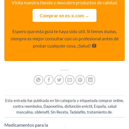
Visita nuestra tienda y descubre productos de calidad.
Comprar en es-x.com →
Espero que esta guía te haya sido útil. Si tienes dudas,
siempre es mejor consultar con un profesional antes de
probar cualquier cosa. ¡Salud! 🏥
Esta entrada fue publicada en Sin categoría y etiquetada
comprar online
,
contra reembolso
,
Dapoxetina
,
disfunción eréctil
,
España
,
salud
masculina
,
sildenafil
,
Sin Receta
,
Tadalafilo
,
tratamiento de
.
Medicamentos para la