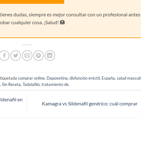
i tienes dudas, siempre es mejor consultar con un profesional antes
obar cualquier cosa. ¡Salud! 🏥
tiquetada
comprar online
,
Dapoxetina
,
disfunción eréctil
,
España
,
salud mascul
,
Sin Receta
,
Tadalafilo
,
tratamiento de
.
ldenafil en
Kamagra vs Sildenafil genérico: cuál comprar