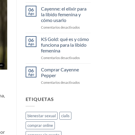
Comprar
Cayenne
Cayenne: el elixir para
06
Diesel
Ago
la libido femenina y
Barato
cómo usarlo
en
Comentarios desactivados
Cayenne:
el
KS Gold: qué es y cómo
06
elixir
Ago
funciona para la libido
para
femenina
la
en
Comentarios desactivados
libido
KS
femenina
Gold:
y
Comprar Cayenne
06
qué
cómo
Ago
Pepper
es
usarlo
en
Comentarios desactivados
y
Comprar
cómo
Cayenne
funciona
na,
Pepper
ETIQUETAS
para
la
libido
femenina
bienestar sexual
cialis
comprar online
jor