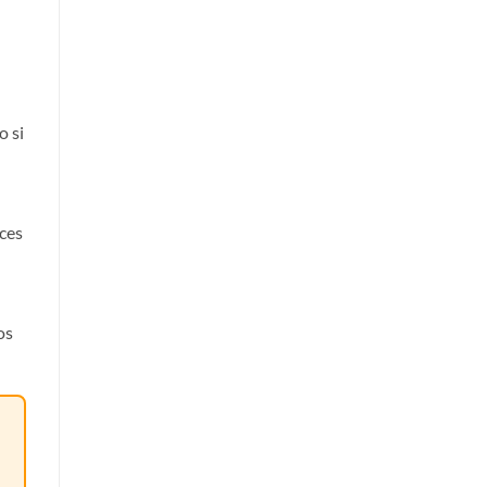
o si
eces
os