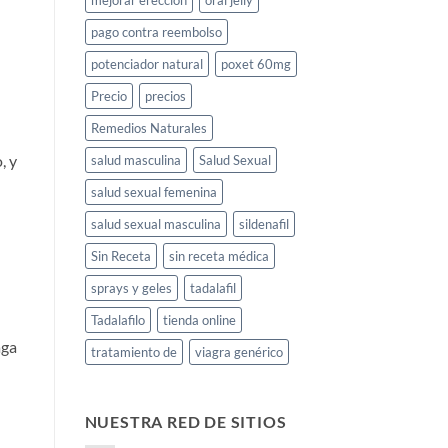
mejorar erección
oral jelly
pago contra reembolso
potenciador natural
poxet 60mg
Precio
precios
Remedios Naturales
, y
salud masculina
Salud Sexual
salud sexual femenina
salud sexual masculina
sildenafil
Sin Receta
sin receta médica
sprays y geles
tadalafil
Tadalafilo
tienda online
aga
tratamiento de
viagra genérico
NUESTRA RED DE SITIOS