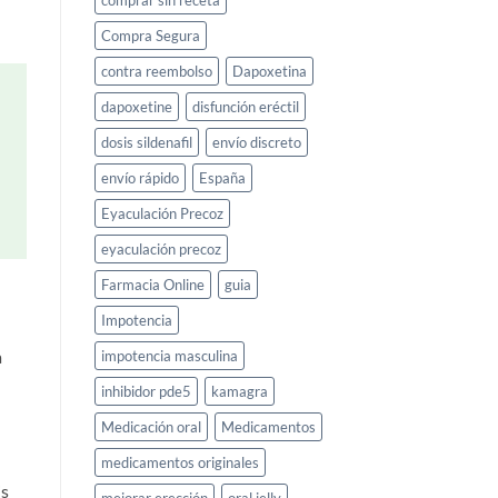
comprar sin receta
Compra Segura
contra reembolso
Dapoxetina
dapoxetine
disfunción eréctil
dosis sildenafil
envío discreto
envío rápido
España
Eyaculación Precoz
eyaculación precoz
Farmacia Online
guia
Impotencia
a
impotencia masculina
inhibidor pde5
kamagra
Medicación oral
Medicamentos
medicamentos originales
is