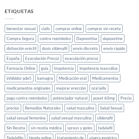
Golden
Co
ETIQUETAS
Ltd
bienestar sexual
cialis
comprar online
comprar sin receta
Compra Segura
contra reembolso
Dapoxetina
dapoxetine
disfunción eréctil
dosis sildenafil
envío discreto
envío rápido
España
Eyaculación Precoz
eyaculación precoz
Farmacia Online
guia
Impotencia
impotencia masculina
inhibidor pde5
kamagra
Medicación oral
Medicamentos
medicamentos originales
mejorar erección
oral jelly
pago contra reembolso
potenciador natural
poxet 60mg
Precio
precios
Remedios Naturales
salud masculina
Salud Sexual
salud sexual femenina
salud sexual masculina
sildenafil
Sin Receta
sin receta médica
sprays y geles
tadalafil
Tadalafilo
tienda online
tratamiento de
viagra genérico