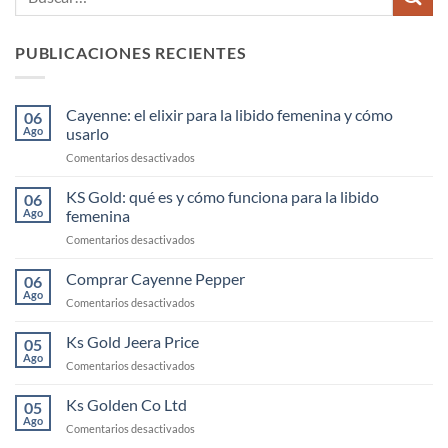
PUBLICACIONES RECIENTES
Cayenne: el elixir para la libido femenina y cómo
06
Ago
usarlo
en
Comentarios desactivados
Cayenne:
el
KS Gold: qué es y cómo funciona para la libido
06
elixir
Ago
femenina
para
en
Comentarios desactivados
la
KS
libido
Gold:
Comprar Cayenne Pepper
femenina
06
qué
y
Ago
en
Comentarios desactivados
es
cómo
Comprar
y
usarlo
Cayenne
Ks Gold Jeera Price
cómo
05
Pepper
Ago
funciona
en
Comentarios desactivados
para
Ks
la
Gold
Ks Golden Co Ltd
05
libido
Jeera
Ago
femenina
en
Comentarios desactivados
Price
Ks