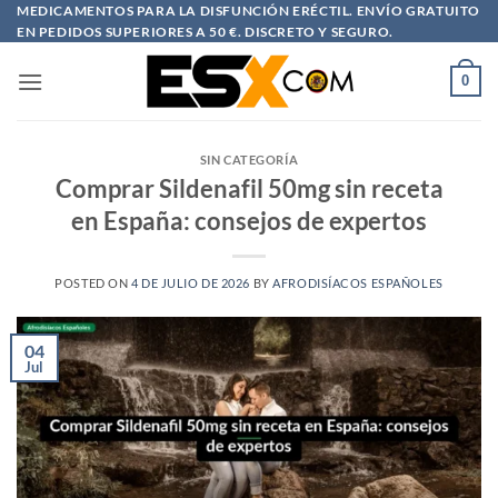
Saltar
MEDICAMENTOS PARA LA DISFUNCIÓN ERÉCTIL. ENVÍO GRATUITO
EN PEDIDOS SUPERIORES A 50 €. DISCRETO Y SEGURO.
al
contenido
0
SIN CATEGORÍA
Comprar Sildenafil 50mg sin receta
en España: consejos de expertos
POSTED ON
4 DE JULIO DE 2026
BY
AFRODISÍACOS ESPAÑOLES
04
Jul