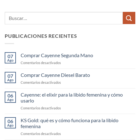
PUBLICACIONES RECIENTES
Comprar Cayenne Segunda Mano
07
Ago
en
Comentarios desactivados
Comprar
Cayenne
Comprar Cayenne Diesel Barato
07
Segunda
Ago
en
Comentarios desactivados
Mano
Comprar
Cayenne
Cayenne: el elixir para la libido femenina y cómo
06
Diesel
Ago
usarlo
Barato
en
Comentarios desactivados
Cayenne:
el
KS Gold: qué es y cómo funciona para la libido
06
elixir
Ago
femenina
para
en
Comentarios desactivados
la
KS
libido