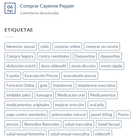
Gold:
Comprar Cayenne Pepper
femenina
06
qué
y
Ago
en
Comentarios desactivados
es
cómo
Comprar
y
usarlo
Cayenne
cómo
Pepper
ETIQUETAS
funciona
para
la
libido
bienestar sexual
cialis
comprar online
comprar sin receta
femenina
Compra Segura
contra reembolso
Dapoxetina
dapoxetine
disfunción eréctil
dosis sildenafil
envío discreto
envío rápido
España
Eyaculación Precoz
eyaculación precoz
Farmacia Online
guia
Impotencia
impotencia masculina
inhibidor pde5
kamagra
Medicación oral
Medicamentos
medicamentos originales
mejorar erección
oral jelly
pago contra reembolso
potenciador natural
poxet 60mg
Precio
precios
Remedios Naturales
salud masculina
Salud Sexual
salud sexual femenina
salud sexual masculina
sildenafil