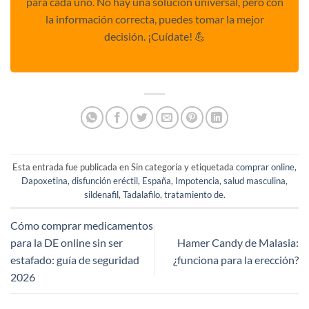
para cada uno. No hay una solución universal, pero con
la información correcta, puedes tomar la mejor
decisión. ¡Cuídate! 💪
Esta entrada fue publicada en Sin categoría y etiquetada
comprar online
,
Dapoxetina
,
disfunción eréctil
,
España
,
Impotencia
,
salud masculina
,
sildenafil
,
Tadalafilo
,
tratamiento de
.
Cómo comprar medicamentos
para la DE online sin ser
Hamer Candy de Malasia:
estafado: guía de seguridad
¿funciona para la erección?
2026