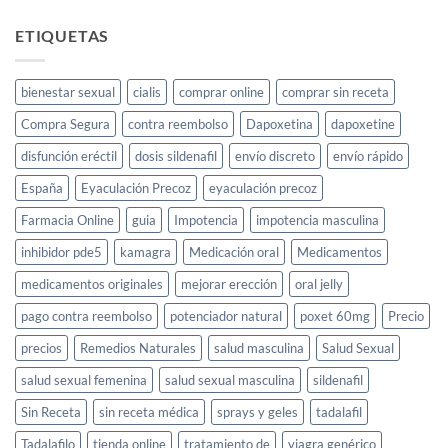
y
usarlo
Cayenne
cómo
Pepper
ETIQUETAS
funciona
para
la
libido
bienestar sexual
cialis
comprar online
comprar sin receta
femenina
Compra Segura
contra reembolso
Dapoxetina
dapoxetine
disfunción eréctil
dosis sildenafil
envío discreto
envío rápido
España
Eyaculación Precoz
eyaculación precoz
Farmacia Online
guia
Impotencia
impotencia masculina
inhibidor pde5
kamagra
Medicación oral
Medicamentos
medicamentos originales
mejorar erección
oral jelly
pago contra reembolso
potenciador natural
poxet 60mg
Precio
precios
Remedios Naturales
salud masculina
Salud Sexual
salud sexual femenina
salud sexual masculina
sildenafil
Sin Receta
sin receta médica
sprays y geles
tadalafil
Tadalafilo
tienda online
tratamiento de
viagra genérico