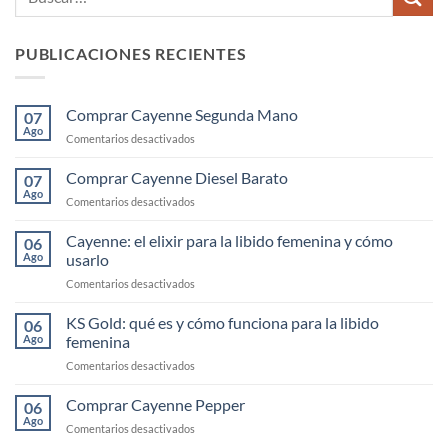
PUBLICACIONES RECIENTES
Comprar Cayenne Segunda Mano
07
Ago
en
Comentarios desactivados
Comprar
Cayenne
Comprar Cayenne Diesel Barato
07
Segunda
Ago
en
Comentarios desactivados
Mano
Comprar
Cayenne
Cayenne: el elixir para la libido femenina y cómo
06
Diesel
Ago
usarlo
Barato
en
Comentarios desactivados
Cayenne:
el
KS Gold: qué es y cómo funciona para la libido
06
elixir
Ago
femenina
para
en
Comentarios desactivados
la
KS
libido
Gold:
Comprar Cayenne Pepper
femenina
06
qué
y
Ago
en
Comentarios desactivados
es
cómo
Comprar