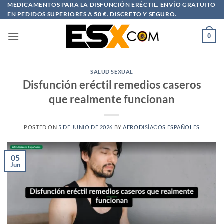
Saltar
MEDICAMENTOS PARA LA DISFUNCIÓN ERÉCTIL. ENVÍO GRATUITO
EN PEDIDOS SUPERIORES A 50 €. DISCRETO Y SEGURO.
al
contenido
0
SALUD SEXUAL
Disfunción eréctil remedios caseros
que realmente funcionan
POSTED ON
5 DE JUNIO DE 2026
BY
AFRODISÍACOS ESPAÑOLES
05
Jun