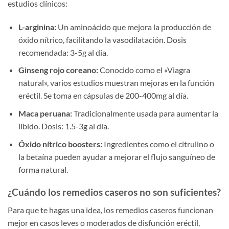
estudios clínicos:
L-arginina:
Un aminoácido que mejora la producción de
óxido nítrico, facilitando la vasodilatación. Dosis
recomendada: 3-5g al día.
Ginseng rojo coreano:
Conocido como el «Viagra
natural», varios estudios muestran mejoras en la función
eréctil. Se toma en cápsulas de 200-400mg al día.
Maca peruana:
Tradicionalmente usada para aumentar la
libido. Dosis: 1.5-3g al día.
Óxido nítrico boosters:
Ingredientes como el citrulino o
la betaína pueden ayudar a mejorar el flujo sanguíneo de
forma natural.
¿Cuándo los remedios caseros no son suficientes?
Para que te hagas una idea, los remedios caseros funcionan
mejor en casos leves o moderados de disfunción eréctil,