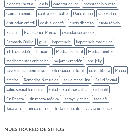
libido
bienestar sexual
cialis
comprar online
comprar sin receta
femenina
Compra Segura
contra reembolso
Dapoxetina
dapoxetine
disfunción eréctil
dosis sildenafil
envío discreto
envío rápido
España
Eyaculación Precoz
eyaculación precoz
Farmacia Online
guia
Impotencia
impotencia masculina
inhibidor pde5
kamagra
Medicación oral
Medicamentos
medicamentos originales
mejorar erección
oral jelly
pago contra reembolso
potenciador natural
poxet 60mg
Precio
precios
Remedios Naturales
salud masculina
Salud Sexual
salud sexual femenina
salud sexual masculina
sildenafil
Sin Receta
sin receta médica
sprays y geles
tadalafil
Tadalafilo
tienda online
tratamiento de
viagra genérico
NUESTRA RED DE SITIOS