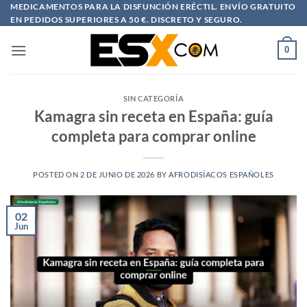
Saltar
MEDICAMENTOS PARA LA DISFUNCIÓN ERÉCTIL. ENVÍO GRATUITO
EN PEDIDOS SUPERIORES A 50 €. DISCRETO Y SEGURO.
al
contenido
0
SIN CATEGORÍA
Kamagra sin receta en España: guía
completa para comprar online
POSTED ON
2 DE JUNIO DE 2026
BY
AFRODISÍACOS ESPAÑOLES
02
Jun