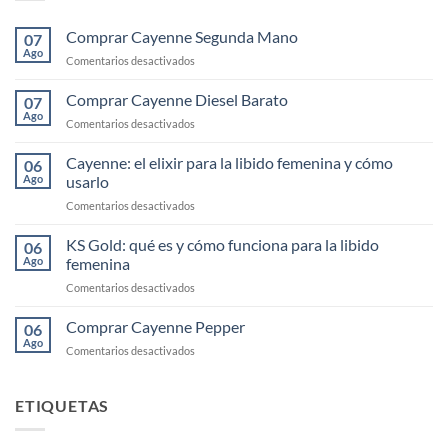
Comprar Cayenne Segunda Mano
07
Ago
en
Comentarios desactivados
Comprar
Cayenne
Comprar Cayenne Diesel Barato
07
Segunda
Ago
en
Comentarios desactivados
Mano
Comprar
Cayenne
Cayenne: el elixir para la libido femenina y cómo
06
Diesel
Ago
usarlo
Barato
en
Comentarios desactivados
Cayenne:
el
KS Gold: qué es y cómo funciona para la libido
06
elixir
Ago
femenina
para
en
Comentarios desactivados
la
KS
libido
Gold:
Comprar Cayenne Pepper
femenina
06
qué
y
Ago
en
Comentarios desactivados
es
cómo
Comprar
y
usarlo
Cayenne
cómo
Pepper
ETIQUETAS
funciona
para
la