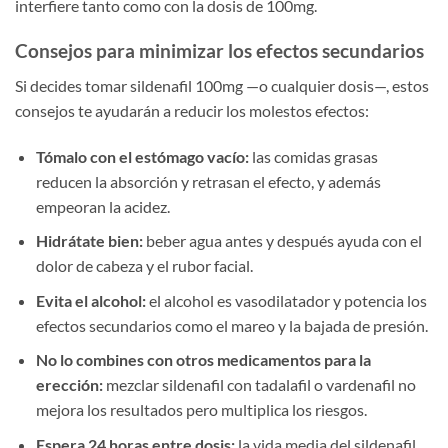
interfiere tanto como con la dosis de 100mg.
Consejos para minimizar los efectos secundarios
Si decides tomar sildenafil 100mg —o cualquier dosis—, estos
consejos te ayudarán a reducir los molestos efectos:
Tómalo con el estómago vacío:
las comidas grasas
reducen la absorción y retrasan el efecto, y además
empeoran la acidez.
Hidrátate bien:
beber agua antes y después ayuda con el
dolor de cabeza y el rubor facial.
Evita el alcohol:
el alcohol es vasodilatador y potencia los
efectos secundarios como el mareo y la bajada de presión.
No lo combines con otros medicamentos para la
erección:
mezclar sildenafil con tadalafil o vardenafil no
mejora los resultados pero multiplica los riesgos.
Espera 24 horas entre dosis:
la vida media del sildenafil