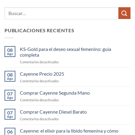
PUBLICACIONES RECIENTES
KS-Gold para el deseo sexual femenino: guía
08
Ago
completa
en
Comentarios desactivados
KS-
Gold
Cayenne Precio 2025
08
para
Ago
en
Comentarios desactivados
el
Cayenne
deseo
Precio
Comprar Cayenne Segunda Mano
sexual
07
2025
Ago
femenino:
en
Comentarios desactivados
guía
Comprar
completa
Cayenne
Comprar Cayenne Diesel Barato
07
Segunda
Ago
en
Comentarios desactivados
Mano
Comprar
Cayenne
Cayenne: el elixir para la libido femenina y cómo
06
Diesel