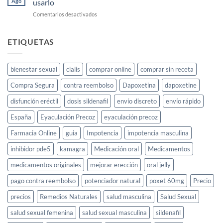
Ago
usarlo
Barato
en
Comentarios desactivados
Cayenne:
el
elixir
ETIQUETAS
para
la
libido
bienestar sexual
cialis
comprar online
comprar sin receta
femenina
y
Compra Segura
contra reembolso
Dapoxetina
dapoxetine
cómo
usarlo
disfunción eréctil
dosis sildenafil
envío discreto
envío rápido
España
Eyaculación Precoz
eyaculación precoz
Farmacia Online
guia
Impotencia
impotencia masculina
inhibidor pde5
kamagra
Medicación oral
Medicamentos
medicamentos originales
mejorar erección
oral jelly
pago contra reembolso
potenciador natural
poxet 60mg
Precio
precios
Remedios Naturales
salud masculina
Salud Sexual
salud sexual femenina
salud sexual masculina
sildenafil