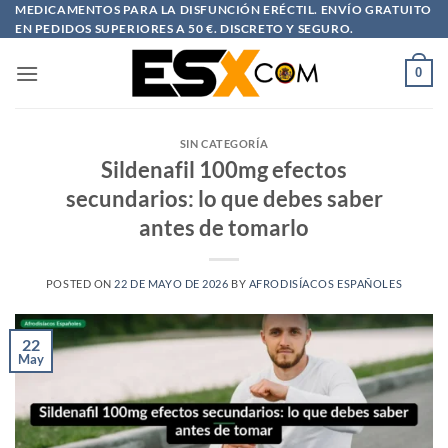
Saltar
MEDICAMENTOS PARA LA DISFUNCIÓN ERÉCTIL. ENVÍO GRATUITO
EN PEDIDOS SUPERIORES A 50 €. DISCRETO Y SEGURO.
al
contenido
0
SIN CATEGORÍA
Sildenafil 100mg efectos
secundarios: lo que debes saber
antes de tomarlo
POSTED ON
22 DE MAYO DE 2026
BY
AFRODISÍACOS ESPAÑOLES
22
May