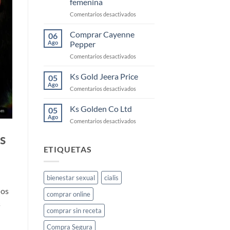
femenina
la
en
Comentarios desactivados
libido
KS
femenina
Gold:
y
Comprar Cayenne
06
qué
cómo
Ago
Pepper
es
usarlo
en
Comentarios desactivados
y
Comprar
cómo
Cayenne
Ks Gold Jeera Price
funciona
05
Pepper
para
Ago
en
Comentarios desactivados
la
Ks
libido
Gold
Ks Golden Co Ltd
05
femenina
Jeera
Ago
en
Comentarios desactivados
Price
Ks
s
Golden
Co
ETIQUETAS
Ltd
bienestar sexual
cialis
los
comprar online
s
comprar sin receta
Compra Segura