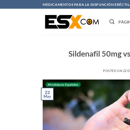
Saltar
MEDICAMENTOS PARA LA DISFUNCIÓN ERÉCTIL. 
al
contenido
PÁGI
Sildenafil 50mg vs
POSTED ON
22 
22
May