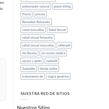
 en
potenciador natural
poxet 60mg
ás
Precio
precios
Remedios Naturales
salud masculina
Salud Sexual
salud sexual femenina
salud sexual masculina
sildenafil
Sin Receta
sin receta médica
sprays y geles
tadalafil
Tadalafilo
tienda online
tratamiento de
viagra genérico
NUESTRA RED DE SITIOS
Nuestros Sitios