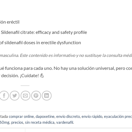
ón eréctil
ldenafil citrate: efficacy and safety profile
 sildenafil doses in erectile dysfunction
masculina. Este contenido es informativo y no sustituye la consulta médi
qué funciona para cada uno. No hay una solución universal, pero con
 decisión. ¡Cuídate! 💪
uetada
comprar online
,
dapoxetine
,
envío discreto
,
envío rápido
,
eyaculación pre
 60mg
,
precios
,
sin receta médica
,
vardenafil
.