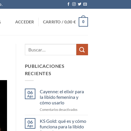
O.
0
ACCEDER
CARRITO /
0,00
€
S
PUBLICACIONES
RECIENTES
Cayenne: el elixir para
06
Ago
la libido femenina y
cómo usarlo
en
Comentarios desactivados
Cayenne:
el
KS Gold: qué es y cómo
06
elixir
Ago
funciona para la libido
para