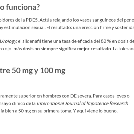
mo funciona?
nhibidores de la PDE5. Actúa relajando los vasos sanguíneos del pene,
 estimulación sexual. El resultado: una erección firme y sostenida
 Urology
, el sildenafil tiene una tasa de eficacia del 82 % en dosis d
ro ojo:
más dosis no siempre significa mejor resultado
. La toleran
ntre 50 mg y 100 mg
eramente superior en hombres con DE severa. Para casos leves o
sayo clínico de la
International Journal of Impotence Research
ía bien a 50 mg en su primera toma. Y aquí viene lo bueno.