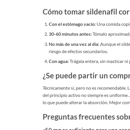
Cómo tomar sildenafil co
Con el estómago vacío:
Una comida copios
30-60 minutos antes:
Tómalo aproximadam
No más de una vez al día:
Aunque el silde
riesgo de efectos secundarios.
Con agua:
Trágala entera, sin masticar ni p
¿Se puede partir un comp
Técnicamente sí, pero no es recomendable. L
del principio activo no siempre es uniforme.
lo que puede alterar la absorción. Mejor com
Preguntas frecuentes sobre
¿50 mg es suficiente para una ere