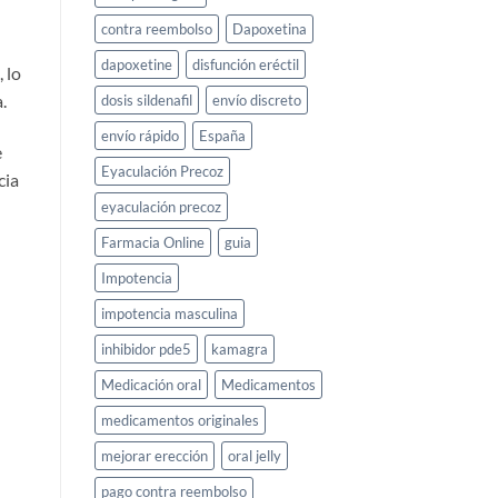
contra reembolso
Dapoxetina
dapoxetine
disfunción eréctil
 lo
.
dosis sildenafil
envío discreto
envío rápido
España
e
Eyaculación Precoz
cia
eyaculación precoz
Farmacia Online
guia
Impotencia
impotencia masculina
inhibidor pde5
kamagra
Medicación oral
Medicamentos
medicamentos originales
mejorar erección
oral jelly
pago contra reembolso