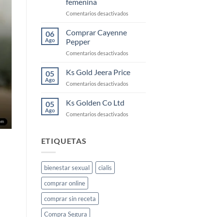
femenina
la
en
Comentarios desactivados
libido
KS
femenina
Gold:
y
Comprar Cayenne
06
qué
cómo
Ago
Pepper
es
usarlo
en
Comentarios desactivados
y
Comprar
cómo
Cayenne
Ks Gold Jeera Price
funciona
05
Pepper
para
Ago
en
Comentarios desactivados
la
Ks
libido
Gold
Ks Golden Co Ltd
05
femenina
Jeera
Ago
en
Comentarios desactivados
Price
Ks
Golden
Co
ETIQUETAS
Ltd
bienestar sexual
cialis
comprar online
comprar sin receta
Compra Segura