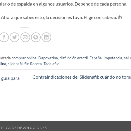
cular o de espalda en algunos usuarios. Depende de cada persona.
Ahora que sabes esto, la decisión es tuya. Elige con cabeza. 👍
quetada
comprar online
,
Dapoxetina
,
disfunción eréctil
,
España
,
Impotencia
,
sal
lina
,
sildenafil
,
Sin Receta
,
Tadalafilo
.
Contraindicaciones del Sildenafil: cuándo no tom
 guía para
LÍTICA DE DEVOLUCIONES