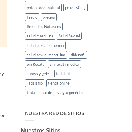
potenciador natural
poxet 60mg
Precio
precios
Remedios Naturales
salud masculina
Salud Sexual
salud sexual femenina
salud sexual masculina
sildenafil
Sin Receta
sin receta médica
 y
sprays y geles
tadalafil
Tadalafilo
tienda online
tratamiento de
viagra genérico
NUESTRA RED DE SITIOS
con
Nuestros Sitios