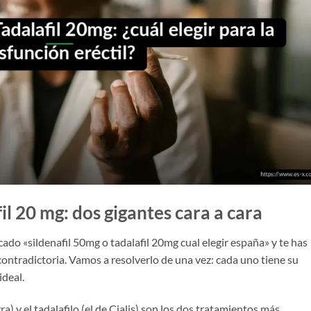
il 20 mg: dos gigantes cara a cara
cado «sildenafil 50mg o tadalafil 20mg cual elegir españa» y te has
ntradictoria. Vamos a resolverlo de una vez: cada uno tiene su
ideal.
ra) y el tadalafilo (el de Cialis) son los dos tratamientos más