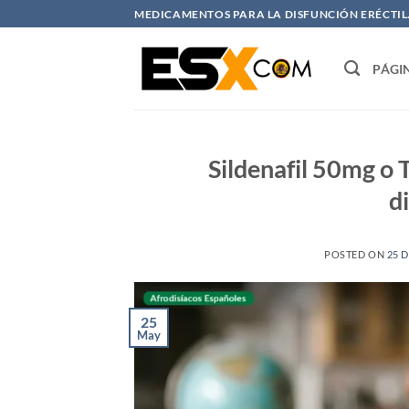
Saltar
MEDICAMENTOS PARA LA DISFUNCIÓN ERÉCTIL. 
al
contenido
PÁGI
Sildenafil 50mg o T
d
POSTED ON
25 
25
May