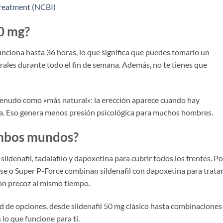
treatment (NCBI)
20 mg?
Funciona hasta 36 horas, lo que significa que puedes tomarlo un
rales durante todo el fin de semana. Además, no te tienes que
 menudo como «más natural»: la erección aparece cuando hay
ada. Eso genera menos presión psicológica para muchos hombres.
 ambos mundos?
denafil, tadalafilo y dapoxetina para cubrir todos los frentes. Po
se o Super P-Force combinan sildenafil con dapoxetina para trata
ión precoz al mismo tiempo.
 de opciones, desde sildenafil 50 mg clásico hasta combinaciones
lo que funcione para ti.