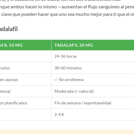
 aunque ambos hacen lo mismo —aumentan el flujo sanguíneo al pen
ias clave que pueden hacer que uno sea mucho mejor para ti que el o
adalafil
AFIL 50 MG
TADALAFIL 20 MG
s
24-36 horas
nutos
30-60 minutos
 en ayunas
✅ Sin problema
ntensa)
Moderada (+ natural)
os planificados
Fin de semana / espontaneidad
2-4 €