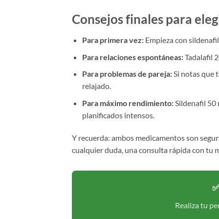
Consejos finales para eleg
Para primera vez:
Empieza con sildenafil 
Para relaciones espontáneas:
Tadalafil 2
Para problemas de pareja:
Si notas que t
relajado.
Para máximo rendimiento:
Sildenafil 50
planificados intensos.
Y recuerda: ambos medicamentos son seguros 
cualquier duda, una consulta rápida con tu 
✅
Realiza tu pe