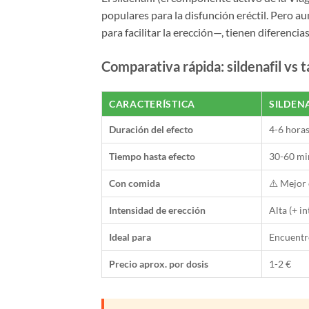
populares para la disfunción eréctil. Pero
para facilitar la erección—, tienen diferenc
Comparativa rápida: sildenafil vs t
CARACTERÍSTICA
SILDEN
Duración del efecto
4-6 hora
Tiempo hasta efecto
30-60 mi
Con comida
⚠️ Mejor
Intensidad de erección
Alta (+ i
Ideal para
Encuentr
Precio aprox. por dosis
1-2 €