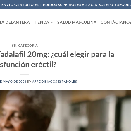
ENVÍO GRATUITO EN PEDIDOS SUPERIORES A 50 €. DISCRETO Y SEGUR
NA DELANTERA
TIENDA
SALUD MASCULINA
CONTÁCTANO
SIN CATEGORÍA
adalafil 20mg: ¿cuál elegir para la
isfunción eréctil?
DE MAYO DE 2026
BY
AFRODISÍACOS ESPAÑOLES