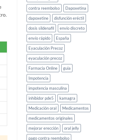
e
contra reembolso
Dapoxetina
tro.
dapoxetine
disfunción eréctil
dosis sildenafil
envío discreto
envío rápido
España
Eyaculación Precoz
eyaculación precoz
Farmacia Online
guia
Impotencia
impotencia masculina
inhibidor pde5
kamagra
Medicación oral
Medicamentos
medicamentos originales
mejorar erección
oral jelly
pago contra reembolso