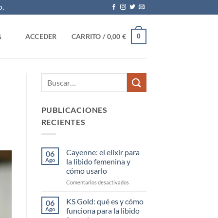
O.
0
ACCEDER
CARRITO /
0,00
€
S
PUBLICACIONES
RECIENTES
Cayenne: el elixir para
06
Ago
la libido femenina y
cómo usarlo
en
Comentarios desactivados
Cayenne:
el
KS Gold: qué es y cómo
06
elixir
Ago
funciona para la libido
para