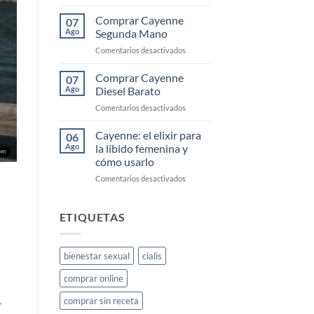
Cayenne
deseo
Precio
Comprar Cayenne
sexual
07
2025
Ago
Segunda Mano
femenino:
guía
en
Comentarios desactivados
completa
Comprar
Cayenne
Comprar Cayenne
07
Segunda
Ago
Diesel Barato
Mano
en
Comentarios desactivados
Comprar
Cayenne
Cayenne: el elixir para
06
Diesel
Ago
la libido femenina y
Barato
cómo usarlo
en
Comentarios desactivados
Cayenne:
el
elixir
ETIQUETAS
para
la
libido
bienestar sexual
cialis
femenina
y
comprar online
cómo
usarlo
comprar sin receta
r