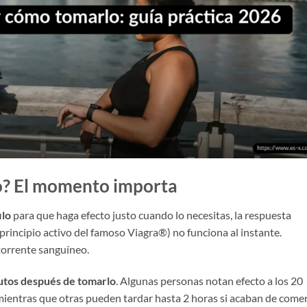
o? El momento importa
ilo
para que haga efecto justo cuando lo necesitas, la respuesta
l principio activo del famoso Viagra®) no funciona al instante.
 torrente sanguíneo.
utos después de tomarlo
. Algunas personas notan efecto a los 20
mientras que otras pueden tardar hasta 2 horas si acaban de come