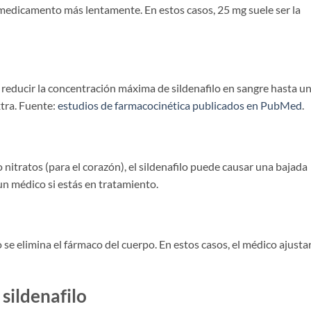
l medicamento más lentamente. En estos casos, 25 mg suele ser la
reducir la concentración máxima de sildenafilo en sangre hasta u
xtra. Fuente:
estudios de farmacocinética publicados en PubMed
.
 nitratos (para el corazón), el sildenafilo puede causar una bajada
un médico si estás en tratamiento.
e elimina el fármaco del cuerpo. En estos casos, el médico ajusta
sildenafilo