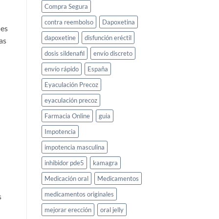
Compra Segura
contra reembolso
Dapoxetina
les
dapoxetine
disfunción eréctil
as
dosis sildenafil
envío discreto
envío rápido
España
Eyaculación Precoz
eyaculación precoz
Farmacia Online
guia
Impotencia
impotencia masculina
inhibidor pde5
kamagra
Medicación oral
Medicamentos
medicamentos originales
s
mejorar erección
oral jelly