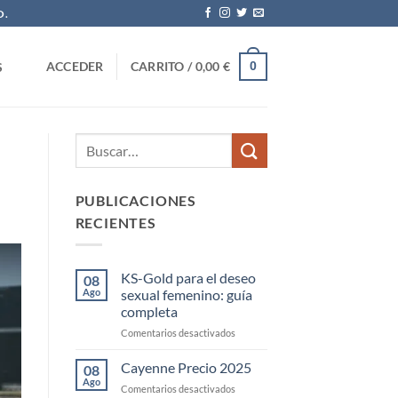
O.
0
ACCEDER
CARRITO /
0,00
€
S
PUBLICACIONES
RECIENTES
KS-Gold para el deseo
08
Ago
sexual femenino: guía
completa
en
Comentarios desactivados
KS-
Gold
Cayenne Precio 2025
08
para
Ago
en
Comentarios desactivados
el