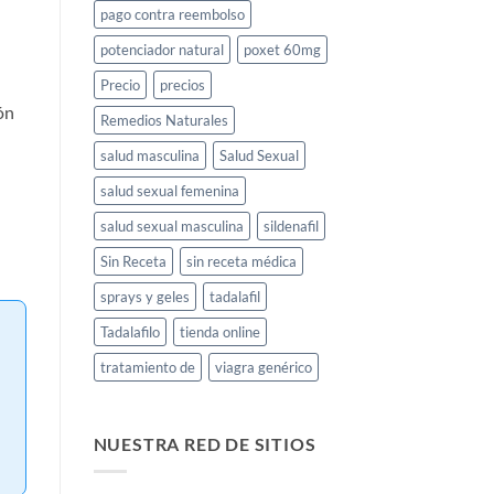
pago contra reembolso
potenciador natural
poxet 60mg
Precio
precios
ón
Remedios Naturales
salud masculina
Salud Sexual
salud sexual femenina
salud sexual masculina
sildenafil
Sin Receta
sin receta médica
sprays y geles
tadalafil
Tadalafilo
tienda online
tratamiento de
viagra genérico
NUESTRA RED DE SITIOS