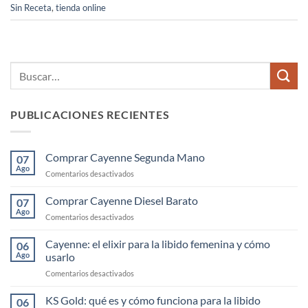
Sin Receta
,
tienda online
PUBLICACIONES RECIENTES
Comprar Cayenne Segunda Mano
07
Ago
en
Comentarios desactivados
Comprar
Cayenne
Comprar Cayenne Diesel Barato
07
Segunda
Ago
en
Comentarios desactivados
Mano
Comprar
Cayenne
Cayenne: el elixir para la libido femenina y cómo
06
Diesel
Ago
usarlo
Barato
en
Comentarios desactivados
Cayenne:
el
KS Gold: qué es y cómo funciona para la libido
06
elixir