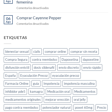
Ago
femenina
para
en
Comentarios desactivados
la
KS
libido
Gold:
Comprar Cayenne Pepper
femenina
06
qué
y
Ago
en
Comentarios desactivados
es
cómo
Comprar
y
usarlo
Cayenne
cómo
Pepper
ETIQUETAS
funciona
para
la
libido
bienestar sexual
cialis
comprar online
comprar sin receta
femenina
Compra Segura
contra reembolso
Dapoxetina
dapoxetine
disfunción eréctil
dosis sildenafil
envío discreto
envío rápido
España
Eyaculación Precoz
eyaculación precoz
Farmacia Online
guia
Impotencia
impotencia masculina
inhibidor pde5
kamagra
Medicación oral
Medicamentos
medicamentos originales
mejorar erección
oral jelly
pago contra reembolso
potenciador natural
poxet 60mg
Precio