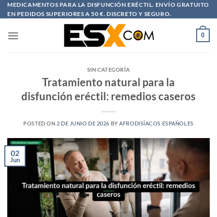
Saltar
MEDICAMENTOS PARA LA DISFUNCIÓN ERÉCTIL. ENVÍO GRATUITO
EN PEDIDOS SUPERIORES A 50 €. DISCRETO Y SEGURO.
al
contenido
0
SIN CATEGORÍA
Tratamiento natural para la
disfunción eréctil: remedios caseros
POSTED ON
2 DE JUNIO DE 2026
BY
AFRODISÍACOS ESPAÑOLES
02
Jun