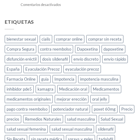
en
Comentarios desactivados
Cayenne:
el
elixir
ETIQUETAS
para
la
libido
bienestar sexual
cialis
comprar online
comprar sin receta
femenina
y
Compra Segura
contra reembolso
Dapoxetina
dapoxetine
cómo
usarlo
disfunción eréctil
dosis sildenafil
envío discreto
envío rápido
España
Eyaculación Precoz
eyaculación precoz
Farmacia Online
guia
Impotencia
impotencia masculina
inhibidor pde5
kamagra
Medicación oral
Medicamentos
medicamentos originales
mejorar erección
oral jelly
pago contra reembolso
potenciador natural
poxet 60mg
Precio
precios
Remedios Naturales
salud masculina
Salud Sexual
salud sexual femenina
salud sexual masculina
sildenafil
Sin Receta
sin receta médica
sprays y geles
tadalafil