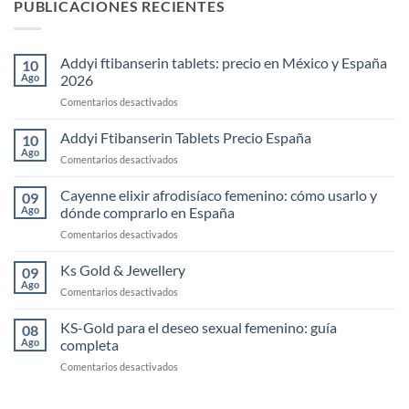
PUBLICACIONES RECIENTES
Addyi ftibanserin tablets: precio en México y España
10
Ago
2026
en
Comentarios desactivados
Addyi
ftibanserin
Addyi Ftibanserin Tablets Precio España
10
tablets:
Ago
en
Comentarios desactivados
precio
Addyi
en
Ftibanserin
Cayenne elixir afrodisíaco femenino: cómo usarlo y
México
09
Tablets
Ago
dónde comprarlo en España
y
Precio
España
en
Comentarios desactivados
España
2026
Cayenne
elixir
Ks Gold & Jewellery
09
afrodisíaco
Ago
en
Comentarios desactivados
femenino:
Ks
cómo
Gold
KS-Gold para el deseo sexual femenino: guía
usarlo
08
&
Ago
completa
y
Jewellery
dónde
en
Comentarios desactivados
comprarlo
KS-
en
Gold
España