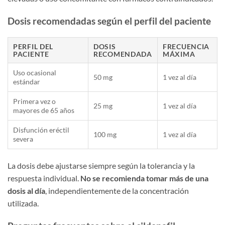
Dosis recomendadas según el perfil del paciente
PERFIL DEL
DOSIS
FRECUENCIA
PACIENTE
RECOMENDADA
MÁXIMA
Uso ocasional
50 mg
1 vez al día
estándar
Primera vez o
25 mg
1 vez al día
mayores de 65 años
Disfunción eréctil
100 mg
1 vez al día
severa
La dosis debe ajustarse siempre según la tolerancia y la
respuesta individual.
No se recomienda tomar más de una
dosis al día
, independientemente de la concentración
utilizada.