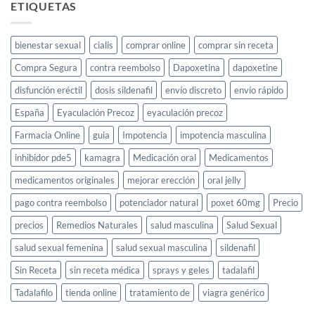
para
ETIQUETAS
el
deseo
sexual
bienestar sexual
cialis
comprar online
comprar sin receta
femenino:
guía
Compra Segura
contra reembolso
Dapoxetina
dapoxetine
completa
disfunción eréctil
dosis sildenafil
envío discreto
envío rápido
España
Eyaculación Precoz
eyaculación precoz
Farmacia Online
guia
Impotencia
impotencia masculina
inhibidor pde5
kamagra
Medicación oral
Medicamentos
medicamentos originales
mejorar erección
oral jelly
pago contra reembolso
potenciador natural
poxet 60mg
Precio
precios
Remedios Naturales
salud masculina
Salud Sexual
salud sexual femenina
salud sexual masculina
sildenafil
Sin Receta
sin receta médica
sprays y geles
tadalafil
Tadalafilo
tienda online
tratamiento de
viagra genérico