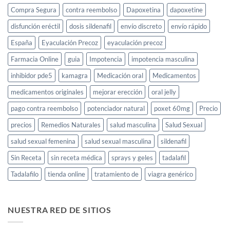
y
Compra Segura
contra reembolso
Dapoxetina
dapoxetine
cómo
usarlo
disfunción eréctil
dosis sildenafil
envío discreto
envío rápido
España
Eyaculación Precoz
eyaculación precoz
Farmacia Online
guia
Impotencia
impotencia masculina
inhibidor pde5
kamagra
Medicación oral
Medicamentos
medicamentos originales
mejorar erección
oral jelly
pago contra reembolso
potenciador natural
poxet 60mg
Precio
precios
Remedios Naturales
salud masculina
Salud Sexual
salud sexual femenina
salud sexual masculina
sildenafil
Sin Receta
sin receta médica
sprays y geles
tadalafil
Tadalafilo
tienda online
tratamiento de
viagra genérico
NUESTRA RED DE SITIOS