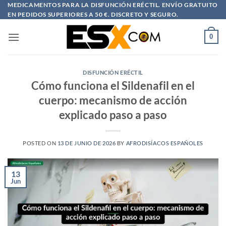
Saltar
MEDICAMENTOS PARA LA DISFUNCIÓN ERÉCTIL. ENVÍO GRATUITO
EN PEDIDOS SUPERIORES A 50 €. DISCRETO Y SEGURO.
al
contenido
0
DISFUNCIÓN ERÉCTIL
Cómo funciona el Sildenafil en el
cuerpo: mecanismo de acción
explicado paso a paso
POSTED ON
13 DE JUNIO DE 2026
BY
AFRODISÍACOS ESPAÑOLES
13
Jun