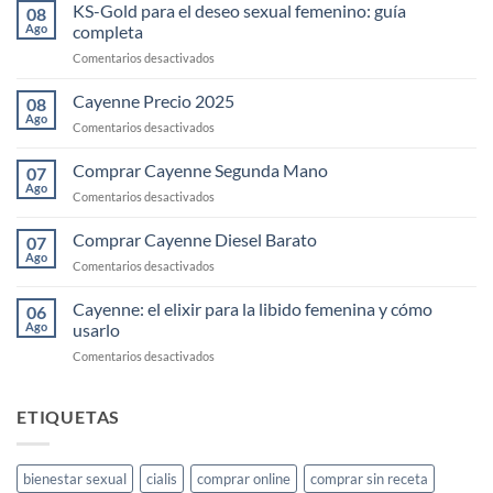
KS-Gold para el deseo sexual femenino: guía
08
Ago
completa
en
Comentarios desactivados
KS-
Gold
Cayenne Precio 2025
08
para
Ago
en
Comentarios desactivados
el
Cayenne
deseo
Precio
Comprar Cayenne Segunda Mano
sexual
07
2025
Ago
femenino:
en
Comentarios desactivados
guía
Comprar
completa
Cayenne
Comprar Cayenne Diesel Barato
07
Segunda
Ago
en
Comentarios desactivados
Mano
Comprar
Cayenne
Cayenne: el elixir para la libido femenina y cómo
06
Diesel
Ago
usarlo
Barato
en
Comentarios desactivados
Cayenne:
el
elixir
ETIQUETAS
para
la
libido
bienestar sexual
cialis
comprar online
comprar sin receta
femenina