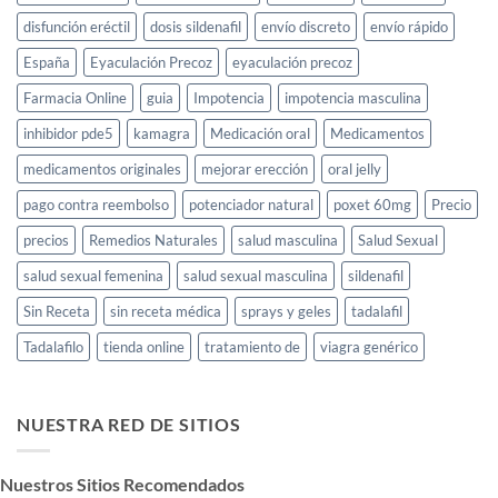
disfunción eréctil
dosis sildenafil
envío discreto
envío rápido
España
Eyaculación Precoz
eyaculación precoz
Farmacia Online
guia
Impotencia
impotencia masculina
inhibidor pde5
kamagra
Medicación oral
Medicamentos
medicamentos originales
mejorar erección
oral jelly
pago contra reembolso
potenciador natural
poxet 60mg
Precio
precios
Remedios Naturales
salud masculina
Salud Sexual
salud sexual femenina
salud sexual masculina
sildenafil
Sin Receta
sin receta médica
sprays y geles
tadalafil
Tadalafilo
tienda online
tratamiento de
viagra genérico
NUESTRA RED DE SITIOS
Nuestros Sitios Recomendados