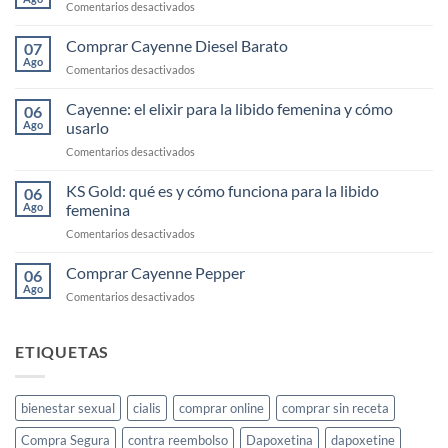
en
Comentarios desactivados
Comprar
Cayenne
Comprar Cayenne Diesel Barato
07
Segunda
Ago
en
Comentarios desactivados
Mano
Comprar
Cayenne
Cayenne: el elixir para la libido femenina y cómo
06
Diesel
Ago
usarlo
Barato
en
Comentarios desactivados
Cayenne:
el
KS Gold: qué es y cómo funciona para la libido
06
elixir
Ago
femenina
para
en
Comentarios desactivados
la
KS
libido
Gold:
Comprar Cayenne Pepper
femenina
06
qué
y
Ago
en
Comentarios desactivados
es
cómo
Comprar
y
usarlo
Cayenne
cómo
Pepper
ETIQUETAS
funciona
para
la
libido
bienestar sexual
cialis
comprar online
comprar sin receta
femenina
Compra Segura
contra reembolso
Dapoxetina
dapoxetine