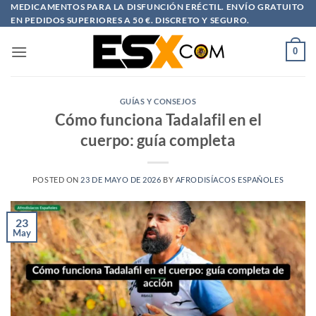
Saltar
MEDICAMENTOS PARA LA DISFUNCIÓN ERÉCTIL. ENVÍO GRATUITO
EN PEDIDOS SUPERIORES A 50 €. DISCRETO Y SEGURO.
al
contenido
0
GUÍAS Y CONSEJOS
Cómo funciona Tadalafil en el
cuerpo: guía completa
POSTED ON
23 DE MAYO DE 2026
BY
AFRODISÍACOS ESPAÑOLES
23
May