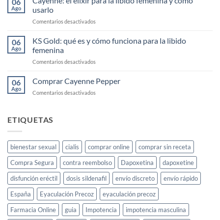
Cayenne: el elixir para la libido femenina y cómo
06
Diesel
Ago
usarlo
Barato
en
Comentarios desactivados
Cayenne:
el
KS Gold: qué es y cómo funciona para la libido
06
elixir
Ago
femenina
para
en
Comentarios desactivados
la
KS
libido
Gold:
Comprar Cayenne Pepper
femenina
06
qué
y
Ago
en
Comentarios desactivados
es
cómo
Comprar
y
usarlo
Cayenne
cómo
Pepper
ETIQUETAS
funciona
para
la
libido
bienestar sexual
cialis
comprar online
comprar sin receta
femenina
Compra Segura
contra reembolso
Dapoxetina
dapoxetine
disfunción eréctil
dosis sildenafil
envío discreto
envío rápido
España
Eyaculación Precoz
eyaculación precoz
Farmacia Online
guia
Impotencia
impotencia masculina