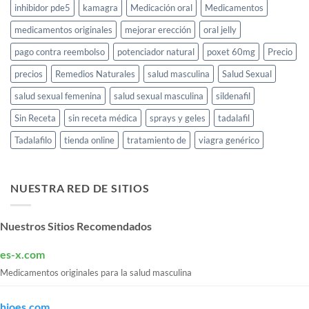
inhibidor pde5
kamagra
Medicación oral
Medicamentos
medicamentos originales
mejorar erección
oral jelly
pago contra reembolso
potenciador natural
poxet 60mg
Precio
precios
Remedios Naturales
salud masculina
Salud Sexual
salud sexual femenina
salud sexual masculina
sildenafil
Sin Receta
sin receta médica
sprays y geles
tadalafil
Tadalafilo
tienda online
tratamiento de
viagra genérico
NUESTRA RED DE SITIOS
Nuestros Sitios Recomendados
es-x.com
Medicamentos originales para la salud masculina
hioes.com