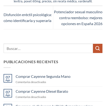
levitra
,
poxet 60mg
,
precios
,
sin receta médica
,
vardenafil
.
Potenciador sexual masculino
Disfunción eréctil psicológica:
contra reembolso: mejores
cómo identificarla y superarla
opciones en España 2026
PUBLICACIONES RECIENTES
Comprar Cayenne Segunda Mano
07
Ago
en
Comentarios desactivados
Comprar
Cayenne
Comprar Cayenne Diesel Barato
07
Segunda
Ago
en
Comentarios desactivados
Mano
Comprar
Cayenne