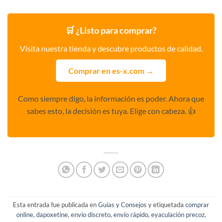
🛒 ¿Listo para comprar?
Visita nuestra tienda y descubre productos de calidad.
Comprar en es-x.com →
Como siempre digo, la información es poder. Ahora que
sabes esto, la decisión es tuya. Elige con cabeza. 👍
Esta entrada fue publicada en
Guías y Consejos
y etiquetada
comprar
online
,
dapoxetine
,
envío discreto
,
envío rápido
,
eyaculación precoz
,