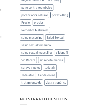
mejorar erección
oral jelly
pago contra reembolso
n
potenciador natural
poxet 60mg
Precio
precios
Remedios Naturales
e
salud masculina
Salud Sexual
salud sexual femenina
salud sexual masculina
sildenafil
Sin Receta
sin receta médica
sprays y geles
tadalafil
Tadalafilo
tienda online
tratamiento de
viagra genérico
NUESTRA RED DE SITIOS