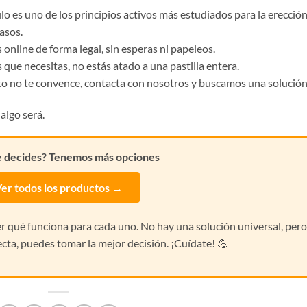
o es uno de los principios activos más estudiados para la erección
asos.
 online de forma legal, sin esperas ni papeleos.
s que necesitas, no estás atado a una pastilla entera.
ucto no te convence, contacta con nosotros y buscamos una solución
algo será.
e decides? Tenemos más opciones
er todos los productos →
ver qué funciona para cada uno. No hay una solución universal, per
ecta, puedes tomar la mejor decisión. ¡Cuídate! 💪