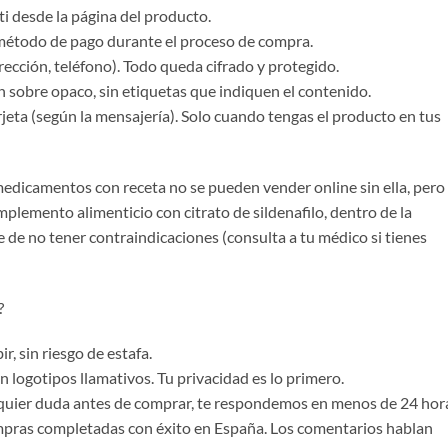
 ti desde la página del producto.
método de pago durante el proceso de compra.
rección, teléfono). Todo queda cifrado y protegido.
n sobre opaco, sin etiquetas que indiquen el contenido.
arjeta (según la mensajería). Solo cuando tengas el producto en tus
medicamentos con receta no se pueden vender online sin ella, pero
plemento alimenticio con citrato de sildenafilo, dentro de la
e de no tener contraindicaciones (consulta a tu médico si tienes
?
r, sin riesgo de estafa.
n logotipos llamativos. Tu privacidad es lo primero.
ualquier duda antes de comprar, te respondemos en menos de 24 hor
ompras completadas con éxito en España. Los comentarios hablan