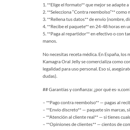
1. **Elige el formato** que mejor se adapte a
2. **Selecciona “Contra reembolso”** como 
3. **Rellena tus datos** de envío (nombre, di
4. **Recibe el paquete** en 24-48 horas en u
5. **Paga al repartidor** en efectivo o con t
manos.
No necesitas receta médica. En España, los 
Kamagra Oral Jelly se comercializa como com
legalidad para uso personal. Eso sí, asegúrat
dudas).
## Garantías y confianza: ¿por qué es-x.com
– **Pago contra reembolso** — pagas al recibi
– **Envío discreto** — paquete sin marcas, si
– **Atención al cliente real** — si tienes c
– **Opiniones de clientes** — cientos de c