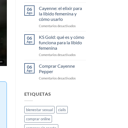
Comprar
Cayenne
Cayenne: el elixir para
06
Diesel
Ago
la libido femenina y
Barato
cómo usarlo
en
Comentarios desactivados
Cayenne:
el
KS Gold: qué es y cómo
06
elixir
Ago
funciona para la libido
para
femenina
la
en
Comentarios desactivados
libido
KS
femenina
Gold:
y
Comprar Cayenne
06
qué
cómo
Ago
Pepper
es
usarlo
en
Comentarios desactivados
y
Comprar
cómo
Cayenne
funciona
Pepper
ETIQUETAS
para
la
libido
femenina
bienestar sexual
cialis
comprar online