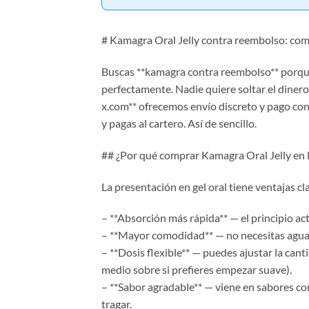
# Kamagra Oral Jelly contra reembolso: compr
Buscas **kamagra contra reembolso** porque 
perfectamente. Nadie quiere soltar el diner
x.com** ofrecemos envío discreto y pago con
y pagas al cartero. Así de sencillo.
## ¿Por qué comprar Kamagra Oral Jelly en l
La presentación en gel oral tiene ventajas cla
– **Absorción más rápida** — el principio act
– **Mayor comodidad** — no necesitas agua. A
– **Dosis flexible** — puedes ajustar la ca
medio sobre si prefieres empezar suave).
– **Sabor agradable** — viene en sabores co
tragar.