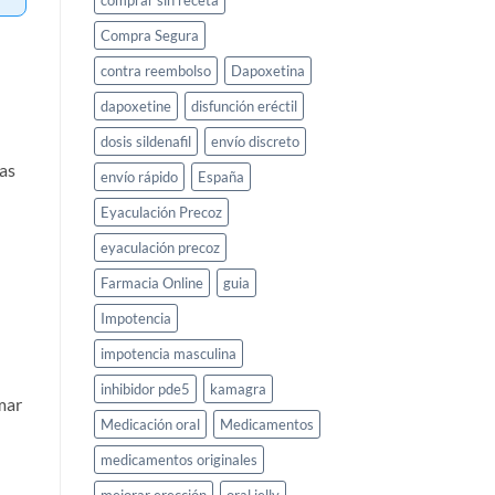
comprar sin receta
Compra Segura
contra reembolso
Dapoxetina
dapoxetine
disfunción eréctil
dosis sildenafil
envío discreto
ras
envío rápido
España
Eyaculación Precoz
eyaculación precoz
Farmacia Online
guia
Impotencia
impotencia masculina
inhibidor pde5
kamagra
mar
Medicación oral
Medicamentos
medicamentos originales