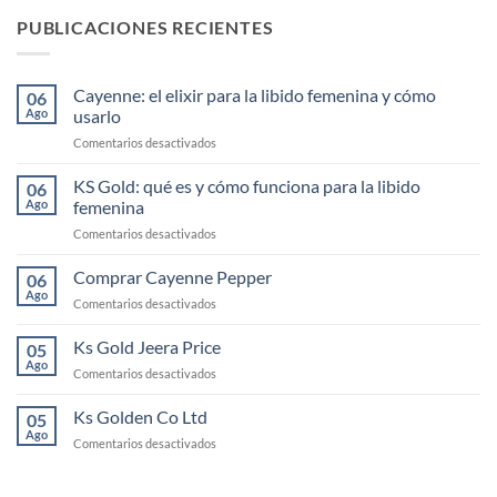
PUBLICACIONES RECIENTES
Cayenne: el elixir para la libido femenina y cómo
06
Ago
usarlo
en
Comentarios desactivados
Cayenne:
el
KS Gold: qué es y cómo funciona para la libido
06
elixir
Ago
femenina
para
en
Comentarios desactivados
la
KS
libido
Gold:
Comprar Cayenne Pepper
femenina
06
qué
y
Ago
en
Comentarios desactivados
es
cómo
Comprar
y
usarlo
Cayenne
Ks Gold Jeera Price
cómo
05
Pepper
Ago
funciona
en
Comentarios desactivados
para
Ks
la
Gold
Ks Golden Co Ltd
05
libido
Jeera
Ago
femenina
en
Comentarios desactivados
Price
Ks
Golden