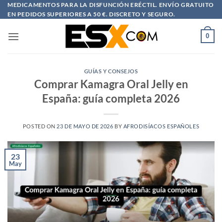
Saltar
MEDICAMENTOS PARA LA DISFUNCIÓN ERÉCTIL. ENVÍO GRATUITO
EN PEDIDOS SUPERIORES A 50 €. DISCRETO Y SEGURO.
al
contenido
0
GUÍAS Y CONSEJOS
Comprar Kamagra Oral Jelly en
España: guía completa 2026
POSTED ON
23 DE MAYO DE 2026
BY
AFRODISÍACOS ESPAÑOLES
23
May