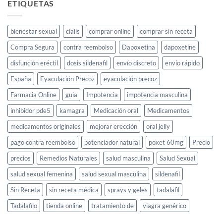
Co
ETIQUETAS
Ltd
bienestar sexual
cialis
comprar online
comprar sin receta
Compra Segura
contra reembolso
Dapoxetina
dapoxetine
disfunción eréctil
dosis sildenafil
envío discreto
envío rápido
España
Eyaculación Precoz
eyaculación precoz
Farmacia Online
guia
Impotencia
impotencia masculina
inhibidor pde5
kamagra
Medicación oral
Medicamentos
medicamentos originales
mejorar erección
oral jelly
pago contra reembolso
potenciador natural
poxet 60mg
Precio
precios
Remedios Naturales
salud masculina
Salud Sexual
salud sexual femenina
salud sexual masculina
sildenafil
Sin Receta
sin receta médica
sprays y geles
tadalafil
Tadalafilo
tienda online
tratamiento de
viagra genérico