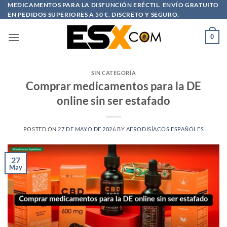
Saltar
MEDICAMENTOS PARA LA DISFUNCIÓN ERÉCTIL. ENVÍO GRATUITO
EN PEDIDOS SUPERIORES A 50 €. DISCRETO Y SEGURO.
al
contenido
0
SIN CATEGORÍA
Comprar medicamentos para la DE
online sin ser estafado
POSTED ON
27 DE MAYO DE 2026
BY
AFRODISÍACOS ESPAÑOLES
27
May