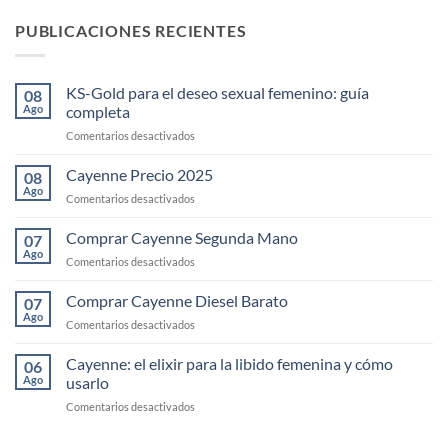
PUBLICACIONES RECIENTES
KS-Gold para el deseo sexual femenino: guía
08
Ago
completa
en
Comentarios desactivados
KS-
Gold
Cayenne Precio 2025
08
para
Ago
en
Comentarios desactivados
el
Cayenne
deseo
Precio
Comprar Cayenne Segunda Mano
sexual
07
2025
Ago
femenino:
en
Comentarios desactivados
guía
Comprar
completa
Cayenne
Comprar Cayenne Diesel Barato
07
Segunda
Ago
en
Comentarios desactivados
Mano
Comprar
Cayenne
Cayenne: el elixir para la libido femenina y cómo
06
Diesel
Ago
usarlo
Barato
en
Comentarios desactivados
Cayenne:
el