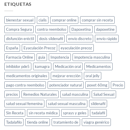
elixir
ETIQUETAS
para
la
libido
bienestar sexual
cialis
comprar online
comprar sin receta
femenina
y
Compra Segura
contra reembolso
Dapoxetina
dapoxetine
cómo
usarlo
disfunción eréctil
dosis sildenafil
envío discreto
envío rápido
España
Eyaculación Precoz
eyaculación precoz
Farmacia Online
guia
Impotencia
impotencia masculina
inhibidor pde5
kamagra
Medicación oral
Medicamentos
medicamentos originales
mejorar erección
oral jelly
pago contra reembolso
potenciador natural
poxet 60mg
Precio
precios
Remedios Naturales
salud masculina
Salud Sexual
salud sexual femenina
salud sexual masculina
sildenafil
Sin Receta
sin receta médica
sprays y geles
tadalafil
Tadalafilo
tienda online
tratamiento de
viagra genérico