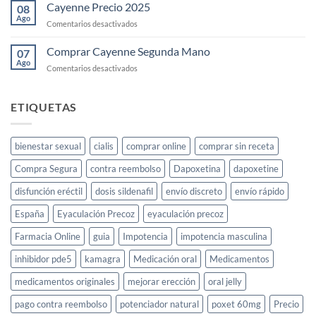
Gold
Cayenne Precio 2025
08
España
para
Ago
en
Comentarios desactivados
el
Cayenne
deseo
Precio
Comprar Cayenne Segunda Mano
sexual
07
2025
Ago
femenino:
en
Comentarios desactivados
guía
Comprar
completa
Cayenne
Segunda
ETIQUETAS
Mano
bienestar sexual
cialis
comprar online
comprar sin receta
Compra Segura
contra reembolso
Dapoxetina
dapoxetine
disfunción eréctil
dosis sildenafil
envío discreto
envío rápido
España
Eyaculación Precoz
eyaculación precoz
Farmacia Online
guia
Impotencia
impotencia masculina
inhibidor pde5
kamagra
Medicación oral
Medicamentos
medicamentos originales
mejorar erección
oral jelly
pago contra reembolso
potenciador natural
poxet 60mg
Precio