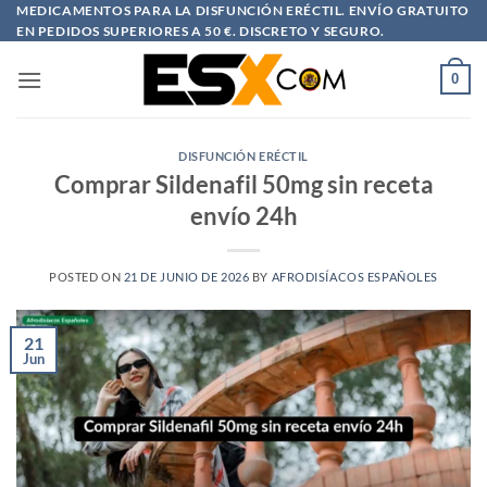
Saltar
MEDICAMENTOS PARA LA DISFUNCIÓN ERÉCTIL. ENVÍO GRATUITO
EN PEDIDOS SUPERIORES A 50 €. DISCRETO Y SEGURO.
al
contenido
0
DISFUNCIÓN ERÉCTIL
Comprar Sildenafil 50mg sin receta
envío 24h
POSTED ON
21 DE JUNIO DE 2026
BY
AFRODISÍACOS ESPAÑOLES
21
Jun