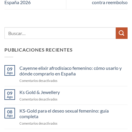
España 2026
contra reembolso
PUBLICACIONES RECIENTES
Cayenne elixir afrodisíaco femenino: cómo usarlo y
09
Ago
dónde comprarlo en España
en
Comentarios desactivados
Cayenne
elixir
Ks Gold & Jewellery
09
afrodisíaco
Ago
en
Comentarios desactivados
femenino:
Ks
cómo
Gold
KS-Gold para el deseo sexual femenino: guía
usarlo
08
&
Ago
completa
y
Jewellery
dónde
en
Comentarios desactivados
comprarlo
KS-
en